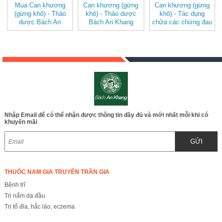
Mua Can khương
Can khương (gừng
Can khương (gừng
(gừng khô) - Thảo
khô) - Thảo dược
khô) - Tác dụng
dược Bách An
Bách An Khang
chữa các chứng đau
Khang JD282
JD282 cankhuong
bụng do lạnh, nôn
cankhuong v2
mửa, ăn không tiêu,
cảm lạnh, mạch
yếu, hen suyễn…
JD282 cankhuong
Nhập Email để có thể nhận được thông tin đầy đủ và mới nhất mỗi khi có
khuyến mãi
GỬI
THUỐC NAM GIA TRUYỀN TRẦN GIA
Bệnh trĩ
Trị nấm da đầu
Trị tổ đỉa, hắc lào, eczema