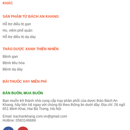
KHÁC
SẢN PHẨM TỪ BÁCH AN KHANG
Hỗ trợ điều trị gan
Ho, viêm phế quản
Hỗ trợ điều trị dạ dày
THẢO DƯỢC XANH THIÊN NHIÊN
Bệnh gan
Bệnh tiêu hóa
Bệnh dạ dày
BÀI THUỐC HAY MIỄN PHÍ
BÁN BUÔN, MUA BUÔN
Bạn muốn trở thành nhà cung cấp hay phân phối của dược thảo Bách An
Khang, hãy liên hệ ngay với chúng tôi theo thông tin dưới đây: Địa chỉ: 26 ngõ
651 Minh Khai, Hai Bà Trưng, Hà Nội
Email:
bachankhang.com.vn@gmail.com
Hotline:
0583146666