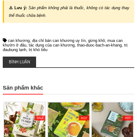
⚠️ Lưu ý:
Sản phẩm không phải là thuốc, không có tác dụng thay
thế thuốc chữa bệnh.
can khương
địa chỉ bán can khương uy tín
gừng khô
mua can
khườn ở đâu
tác dụng của can khương
thao-duoc-bach-an-khang
trị
đaubụng lạnh
trị khó tiêu
BÌNH LUẬN
Sản phẩm khác
-53%
-48%
-46%
SALE
HOT
HOT