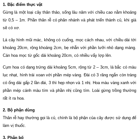
1. Đặc điểm thực vật
Gừng là một loại cây thân thảo, sống lâu năm với chiều cao nằm khoảng
từ 0,5 – 1m. Phần thân rễ có phân nhánh và phát triển thành củ, khi già
sẽ có xơ.
Lá cây hình mũi mác, không có cuống, mọc cách nhau, với chiều dài tới
khoảng 20cm, rộng khoảng 2cm, bẹ nhẵn với phần lưỡi nhỏ dạng màng.
Cán hoa mọc từ gốc dài khoảng 20cm, có nhiều vẩy lợp lên.
Cụm hoa có dạng trứng dài khoảng 5cm, rộng từ 2 – 3cm, lá bắc có màu
lục nhạt, hình trái xoan với phần mép vàng. Đài có 3 răng ngắn còn tràng
có ống dài gấp 2 lần đài, 3 thì hẹp nhọn và 1 nhị. Hoa màu vàng xanh với
phần mép cánh màu tím và phần nhị cũng tím. Loài gừng trồng thường
rất ít ra hoa.
2. Bộ phận dùng
Thân rễ hay thường gọi là củ, chính là bộ phận của cây được sử dụng để
làm vị thuốc.
3. Phân bố