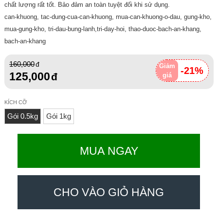
chất lượng rất tốt. Bảo đảm an toàn tuyệt đối khi sử dụng.
can-khuong, tac-dung-cua-can-khuong, mua-can-khuong-o-dau, gung-kho,
mua-gung-kho, tri-dau-bung-lanh,tri-day-hoi, thao-duoc-bach-an-khang,
bach-an-khang
160,000
Giảm
-21%
125,000
giá
KÍCH CỠ
Gói 0.5kg
Gói 1kg
MUA NGAY
CHO VÀO GIỎ HÀNG