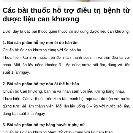
Các bài thuốc hỗ trợ điều trị bệnh từ
dược liệu can khương
Dưới đây là các bài thuốc quen thuộc có sử dụng dược liệu can khương:
1. Bài sản phẩm hỗ trợ nôn ói do hàn ẩm
Chuẩn bị: 6g can khương cùng với 9g bán hạ.
Thực hiện: Cả 2 vị thuốc trên đem tán thành bột mịn và trộn đều lại với
nhau. Mỗi lần lấy uống khoảng 3 – 6g cùng nước sôi ấm, dùng với tần
suất 1 lần/ngày.
2. Bài sản phẩm hỗ trợ nôn ói thể hư hàn
Chuẩn bị: Can khương, bán hạ và nhân sâm với liều lượng bằng nhau.
Thực hiện: Các vị thuốc trên đem tán thành bột mịn sau đó trộn với nước
gừng tươi để làm thành viên. Mỗi lần lấy uống 6 – 9g với nước sôi ấm,
dùng tần suất 3 lần/ngày.
3. Bài sản phẩm hỗ trợ băng huyết ở phụ nữ
Chuẩn bị: 6g can khương (đem đốt cháy) cùng với 6g cam thảo.