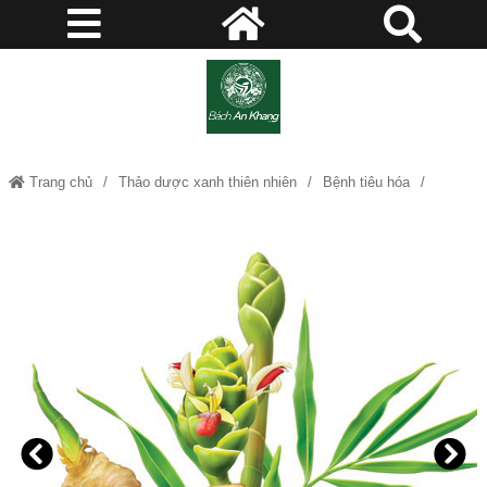
Trang chủ
Thảo dược xanh thiên nhiên
Bệnh tiêu hóa
Can khương (gừng khô) - Tác dụng chữa các chứng đau bụng do lạnh,
nôn mửa, ăn không tiêu, cảm lạnh, mạch yếu, hen suyễn…JD282
cankhuong