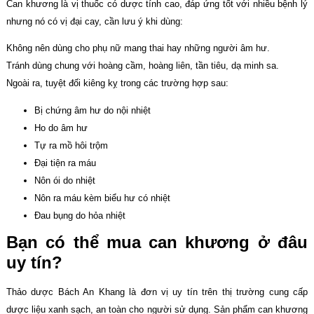
Can khương là vị thuốc có dược tính cao, đáp ứng tốt với nhiều bệnh lý
nhưng nó có vị đại cay, cần lưu ý khi dùng:
Không nên dùng cho phụ nữ mang thai hay những người âm hư.
Tránh dùng chung với hoàng cầm, hoàng liên, tần tiêu, dạ minh sa.
Ngoài ra, tuyệt đối kiêng kỵ trong các trường hợp sau:
Bị chứng âm hư do nội nhiệt
Ho do âm hư
Tự ra mồ hôi trộm
Đại tiện ra máu
Nôn ói do nhiệt
Nôn ra máu kèm biểu hư có nhiệt
Đau bụng do hỏa nhiệt
Bạn có thể mua can khương ở đâu
uy tín?
Thảo dược Bách An Khang là đơn vị uy tín trên thị trường cung cấp
dược liệu xanh sạch, an toàn cho người sử dụng. Sản phẩm can khương