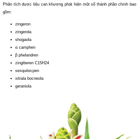
Phân tích dược liệu can khương phát hiện một số thành phần chính bao
gồm:
zingeron
zingerola
shogaola
α camphen
β phelandren
zingiberen C15H24
sesquitecpen
xitrala bocneola
geraniola