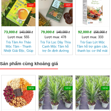
HOT
HOT
73,000
79,000
92,000
143,000
149,000
158,000
Lượt mua: 555
Lượt mua: 478
Lượt mua: 333
Trà Tâm An Thảo
Trà Túi Lọc Dây Thìa
Trà Gạo Lứt Mộc
Mộc Tâm - Thanh
Canh Mộc Tâm hỗ
Tâm hỗ trợ giảm cân,
Nhiệt Giải Độc, Giúp
trợ ổn định đường
thanh lọc cơ thể mát
Ngủ Ngon
huyết
gan
Sản phẩm cùng khoảng giá
-20%
-30%
-30%
NEW
NEW
NEW