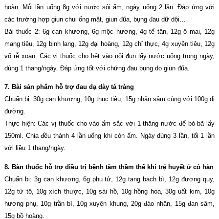
hoàn. Mỗi lần uống 8g với nước sôi ấm, ngày uống 2 lần. Đáp ứng với
các trường hợp giun chui ống mật, giun đũa, bụng đau dữ dội…
Bài thuốc 2: 6g can khương, 6g mộc hương, 4g tế tân, 12g ô mai, 12g
mang tiêu, 12g binh lang, 12g đại hoàng, 12g chỉ thực, 4g xuyên tiêu, 12g
võ rễ xoan. Các vị thuốc cho hết vào nồi đun lấy nước uống trong ngày,
dùng 1 thang/ngày. Đáp ứng tốt với chứng đau bụng do giun đũa.
7. Bài sản phẩm hỗ trợ đau dạ dày tá tràng
Chuẩn bị: 30g can khương, 10g thục tiêu, 15g nhân sâm cùng với 100g di
đường.
Thực hiện: Các vị thuốc cho vào ấm sắc với 1 thăng nước để bỏ bã lấy
150ml. Chia đều thành 4 lần uống khi còn ấm. Ngày dùng 3 lần, tối 1 lần
với liều 1 thang/ngày.
8. Bàn thuốc hỗ trợ điều trị bệnh tâm thầm thể khí trệ huyết ứ có hàn
Chuẩn bị: 3g can khương, 6g phụ tử, 12g tang bạch bì, 12g đương quy,
12g tử tô, 10g xích thược, 10g sài hồ, 10g hồng hoa, 30g uất kim, 10g
hương phụ, 10g trần bì, 10g xuyên khung, 20g đào nhân, 15g đan sâm,
15g bồ hoàng.