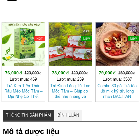
-41%
-43%
-47%
HOT
NEW
NEW
76,000
73,000
79,000
129,000
129,000
150,000
Lượt mua: 469
Lượt mua: 259
Lượt mua: 3587
Trà Kim Tiền Thảo
Trà Đinh Lăng Túi Lọc
Combo 30 gói Trà táo
Râu Mèo Mộc Tâm –
Mộc Tâm – Giúp cơ
đỏ mix kỷ tử, long
Dịu Nhẹ Cơ Thể,
thể nhẹ nhàng và
nhãn BÁCH AN
Thanh Mát Mỗi Ngày
tươi mát hơn
KHANG - Trà Thảo
Mộc Giúp Đẹp Da,
Ngủ Ngon
THÔNG TIN SẢN PHẨM
BÌNH LUẬN
Mô tả dược liệu