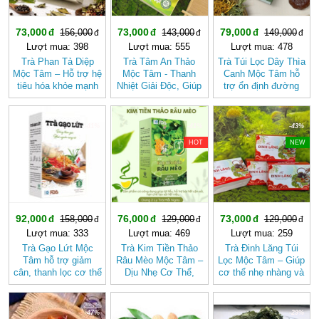
73,000
73,000
79,000
156,000
143,000
149,000
Lượt mua: 398
Lượt mua: 555
Lượt mua: 478
Trà Phan Tả Diệp
Trà Tâm An Thảo
Trà Túi Lọc Dây Thìa
Mộc Tâm – Hỗ trợ hệ
Mộc Tâm - Thanh
Canh Mộc Tâm hỗ
tiêu hóa khỏe mạnh
Nhiệt Giải Độc, Giúp
trợ ổn định đường
Ngủ Ngon
huyết
-41%
-41%
-43%
HOT
NEW
92,000
76,000
73,000
158,000
129,000
129,000
Lượt mua: 333
Lượt mua: 469
Lượt mua: 259
Trà Gạo Lứt Mộc
Trà Kim Tiền Thảo
Trà Đinh Lăng Túi
Tâm hỗ trợ giảm
Râu Mèo Mộc Tâm –
Lọc Mộc Tâm – Giúp
cân, thanh lọc cơ thể
Dịu Nhẹ Cơ Thể,
cơ thể nhẹ nhàng và
mát gan
Thanh Mát Mỗi Ngày
tươi mát hơn
-47%
-29%
-29%