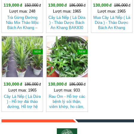
119,000
130,000
130,000
150,000
186,000
186,000
Lượt mua: 248
Lượt mua: 1965
Lượt mua: 1965
Trà Gừng Đường
Cây Lá Nếp ( Lá Dứa
Mua Cây Lá Nếp ( Lá
Nâu Mix Thảo Mộc
) - Thảo Dược Bách
Dứa ) - Thảo Dược
Bách An Khang –
An Khang BAK830
Bách An Khang
Thơm Ấm Tự Nhiên,
BAK830
Dễ Uống
-30%
-30%
NEW
NEW
130,000
130,000
186,000
186,000
Lượt mua: 1965
Lượt mua: 933
Cây Lá Nếp ( Lá Dứa
Rau Om - Hỗ trợ các
) - Hỗ trợ đái tháo
bệnh lý sỏi thận,
đường, Hỗ trợ hệ
viêm khớp, ho cảm,
thống thần kinh, Trị
bệnh gout, tiểu
gàu trên da đầu
đường, viêm gan
BAK830
BAK818