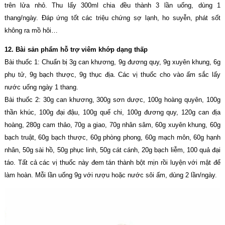
trên lửa nhỏ. Thu lấy 300ml chia đều thành 3 lần uống, dùng 1
thang/ngày. Đáp ứng tốt các triệu chứng sợ lạnh, ho suyễn, phát sốt
không ra mồ hôi…
12. Bài sản phẩm hỗ trợ viêm khớp dạng thấp
Bài thuốc 1: Chuẩn bị 3g can khương, 9g đương quy, 9g xuyên khung, 6g
phụ tử, 9g bạch thược, 9g thục địa. Các vị thuốc cho vào ấm sắc lấy
nước uống ngày 1 thang.
Bài thuốc 2: 30g can khương, 300g sơn dược, 100g hoàng quyên, 100g
thần khúc, 100g đại đậu, 100g quế chi, 100g đương quy, 120g can địa
hoàng, 280g cam thảo, 70g a giao, 70g nhân sâm, 60g xuyên khung, 60g
bạch truật, 60g bạch thược, 60g phòng phong, 60g mạch môn, 60g hạnh
nhân, 50g sài hồ, 50g phục linh, 50g cát cánh, 20g bạch liễm, 100 quả đại
táo. Tất cả các vị thuốc này đem tán thành bột mịn rồi luyện với mật để
làm hoàn. Mỗi lần uống 9g với rượu hoặc nước sôi ấm, dùng 2 lần/ngày.