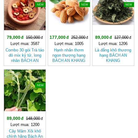
NEW
NEW
NEW
79,000
177,000
89,000
150,000
252,000
127,000
Lượt mua: 3587
Lượt mua: 1005
Lượt mua: 1206
Combo 30 gói Trà táo
Hạnh nhân thơm
Lá đắng khô thương
đỏ mix kỷ tử, long
ngon thượng hạng
hạng BÁCH AN
nhãn BÁCH AN
BÁCH AN KHANG
KHANG
KHANG - Trà Thảo
tốt cho sức khỏe,
Mộc Giúp Đẹp Da,
giàu dinh dưỡng
Ngủ Ngon
-39%
NEW
89,000
148,000
Lượt mua: 1200
Cây Mâm Xôi khô
chính hãng Bách An