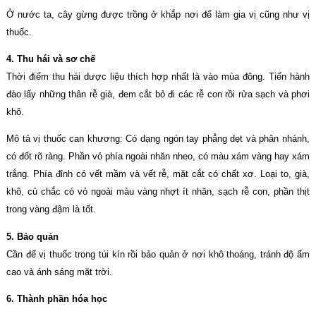
Ở nước ta, cây gừng được trồng ở khắp nơi để làm gia vị cũng như vị
thuốc.
4. Thu hái và sơ chế
Thời điểm thu hái dược liệu thích hợp nhất là vào mùa đông. Tiến hành
đào lấy những thân rễ già, đem cắt bỏ đi các rễ con rồi rửa sạch và phơi
khô.
Mô tả vị thuốc can khương: Có dạng ngón tay phẳng dẹt và phân nhánh,
có đốt rõ ràng. Phần vỏ phía ngoài nhăn nheo, có màu xám vàng hay xám
trắng. Phía đỉnh có vết mầm và vết rễ, mặt cắt có chất xơ. Loại to, già,
khô, củ chắc có vỏ ngoài màu vàng nhợt ít nhăn, sạch rễ con, phần thịt
trong vàng đậm là tốt.
5. Bảo quản
Cần để vị thuốc trong túi kín rồi bảo quản ở nơi khô thoáng, tránh độ ẩm
cao và ánh sáng mặt trời.
6. Thành phần hóa học