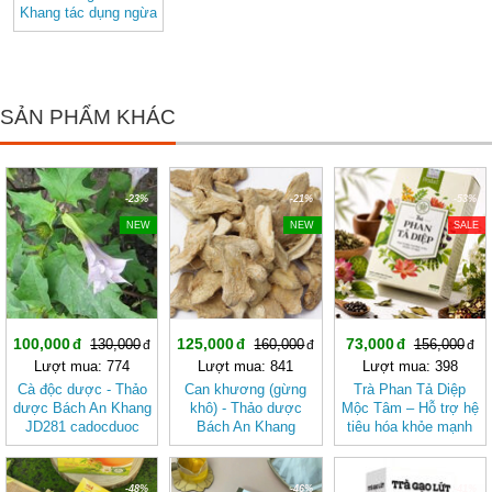
Khang tác dụng ngừa
sỏi thận, tốt cho sức
khỏe.
SẢN PHẨM KHÁC
-23%
-21%
-53%
NEW
NEW
SALE
100,000
125,000
73,000
130,000
160,000
156,000
Lượt mua: 774
Lượt mua: 841
Lượt mua: 398
Cà độc dược - Thảo
Can khương (gừng
Trà Phan Tả Diệp
dược Bách An Khang
khô) - Thảo dược
Mộc Tâm – Hỗ trợ hệ
JD281 cadocduoc
Bách An Khang
tiêu hóa khỏe mạnh
JD282 cankhuong
-48%
-46%
-41%