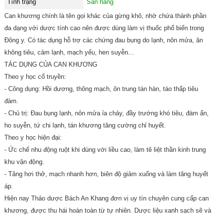
Tình trạng
Sẵn hàng
Can khương chính là tên gọi khác của gừng khô, nhờ chứa thành phần
đa dạng với dược tính cao nên được dùng làm vị thuốc phổ biến trong
Đông y. Có tác dụng hỗ trợ các chứng đau bụng do lạnh, nôn mửa, ăn
không tiêu, cảm lạnh, mạch yếu, hen suyễn…
TÁC DỤNG CỦA CAN KHƯƠNG
Theo y học cổ truyền:
- Công dụng: Hồi dương, thông mạch, ôn trung tán hàn, táo thấp tiêu
đàm.
- Chủ trị: Đau bụng lạnh, nôn mửa ỉa chảy, đầy trướng khó tiêu, đàm ẩn,
ho suyễn, tứ chi lạnh, tán khương tăng cường chỉ huyết.
Theo y học hiện đại:
- Ức chế nhu động ruột khi dùng với liều cao, làm tê liệt thần kinh trung
khu vận động.
- Tăng hơi thở, mạch nhanh hơn, biên độ giảm xuống và làm tăng huyết
áp.
Hiện nay Thảo dược Bách An Khang đơn vị uy tín chuyên cung cấp can
khương, được thu hái hoàn toàn từ tự nhiên. Dược liệu xanh sạch sẽ và