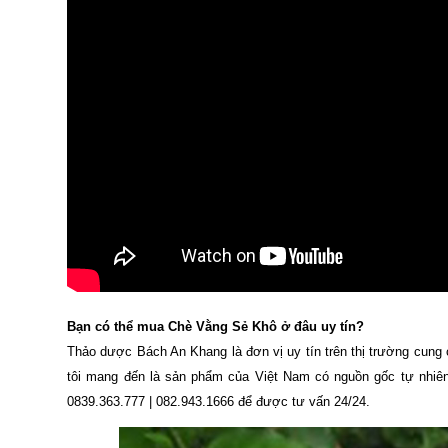
Bạn có thể mua Chè Vằng Sẻ Khô ở đâu uy tín?
Thảo dược Bách An Khang là đơn vị uy tín trên thị trường cun
tôi mang đến là sản phẩm của Việt Nam có nguồn gốc tự nhiên,
0839.363.777 | 082.943.1666 để được tư vấn 24/24.