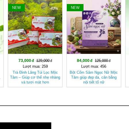
NEW
NEW
-43%
-32%
73,000
84,000
129,000
125,000
Lượt mua: 259
Lượt mua: 456
o
Trà Đinh Lăng Túi Lọc Mộc
Bột Cốm Sâm Ngọc Nữ Mộc
,
Tâm – Giúp cơ thể nhẹ nhàng
Tâm giúp đẹp da, cân bằng
và tươi mát hơn
nội tiết tố nữ