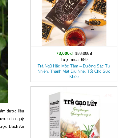
73,000
138,000
Lượt mua: 689
Trà Ngũ Hắc Mộc Tâm – Dưỡng Sắc Tự
Nhiên, Thanh Mát Dịu Nhẹ, Tốt Cho Sức
Khỏe
-41%
hẩm dược liệu
 dược như quý
 dược Bách An