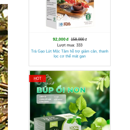
92,000
158,000
Lượt mua: 333
Trà Gạo Lứt Mộc Tâm hỗ trợ giảm cân, thanh
lọc cơ thể mát gan
HOT
-39%