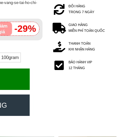
e-vang-se-tai-ho-chi-
ĐỔI HÀNG
TRONG 7 NGÀY
GIAO HÀNG
iảm
-29%
MIỄN PHÍ TOÀN QUỐC
giá
THANH TOÁN
KHI NHẬN HÀNG
i 100gram
BẢO HÀNH VIP
12 THÁNG
NG