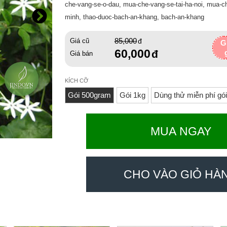
che-vang-se-o-dau, mua-che-vang-se-tai-ha-noi, mua-ch
minh, thao-duoc-bach-an-khang, bach-an-khang
85,000
Giá cũ
G
60,000
Giá bán
KÍCH CỠ
Gói 500gram
Gói 1kg
Dùng thử miễn phí gó
MUA NGAY
CHO VÀO GIỎ HÀ