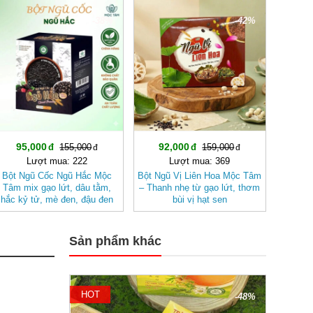
-38%
-42%
95,000
92,000
155,000
159,000
Lượt mua: 222
Lượt mua: 369
Bột Ngũ Cốc Ngũ Hắc Mộc
Bột Ngũ Vị Liên Hoa Mộc Tâm
Tâm mix gạo lứt, dâu tằm,
– Thanh nhẹ từ gạo lứt, thơm
hắc kỷ tử, mè đen, đậu đen
bùi vị hạt sen
Sản phẩm khác
HOT
-48%