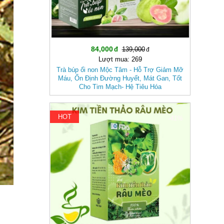
84,000
139,000
Lượt mua: 269
Trà búp ổi non Mộc Tâm - Hỗ Trợ Giảm Mỡ
Máu, Ổn Định Đường Huyết, Mát Gan, Tốt
Cho Tim Mạch- Hệ Tiêu Hóa
HOT
-41%