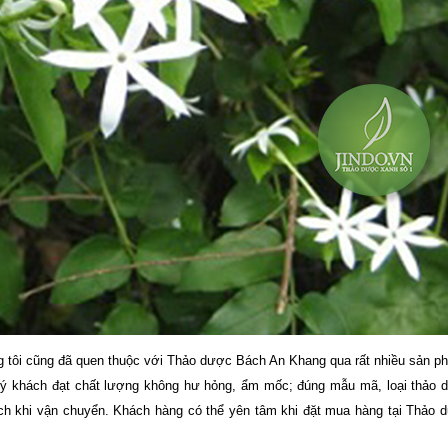
g tôi cũng đã quen thuộc với Thảo dược Bách An Khang qua rất nhiều sản p
uý khách đạt chất lượng không hư hỏng, ẩm mốc; đúng mẫu mã, loại thảo
rách khi vận chuyển. Khách hàng có thể yên tâm khi đặt mua hàng tại Thảo