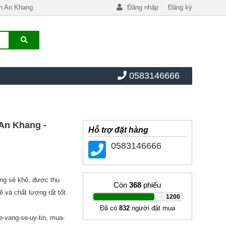
h An Khang
Đăng nhập
Đăng ký
0583146666
An Khang -
Hỗ trợ đặt hàng
0583146666
ng sẻ khô, được thu
Còn
368
phiếu
ẽ và chất lượng rất tốt.
|
1200
Đã có
832
người đặt mua
e-vang-se-uy-tin, mua-