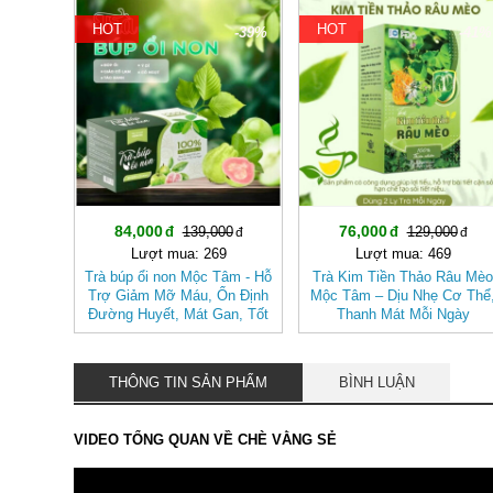
HOT
HOT
-39%
-41%
84,000
76,000
139,000
129,000
Lượt mua: 269
Lượt mua: 469
Trà búp ổi non Mộc Tâm - Hỗ
Trà Kim Tiền Thảo Râu Mè
Trợ Giảm Mỡ Máu, Ổn Định
Mộc Tâm – Dịu Nhẹ Cơ Thể
Đường Huyết, Mát Gan, Tốt
Thanh Mát Mỗi Ngày
Cho Tim Mạch- Hệ Tiêu Hóa
THÔNG TIN SẢN PHẨM
BÌNH LUẬN
VIDEO TỔNG QUAN VỀ CHÈ VẰNG SẺ