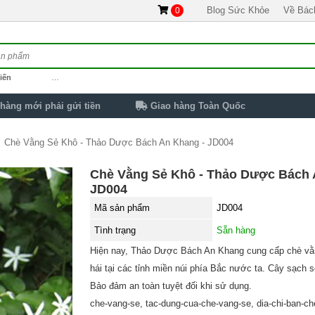
Blog Sức Khỏe
Về Bác
0
iến
…
hàng mới phải gửi tiền
Giao hàng Toàn Quốc
Chè Vằng Sẻ Khô - Thảo Dược Bách An Khang - JD004
Chè Vằng Sẻ Khô - Thảo Dược Bách 
JD004
Mã sản phẩm
JD004
Tình trạng
Sẵn hàng
Hiện nay, Thảo Dược Bách An Khang cung cấp chè vằ
hái tại các tỉnh miền núi phía Bắc nước ta. Cây sạch s
Bảo đảm an toàn tuyệt đối khi sử dụng.
che-vang-se, tac-dung-cua-che-vang-se, dia-chi-ban-ch