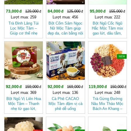
73,000
84,000
95,000
129,000
125,000
155,000
Lượt mua: 259
Lượt mua: 456
Lượt mua: 222
Trà Đinh Lăng Túi
Bột Cốm Sâm Ngọc
Bột Ngũ Cốc Ngũ
Lọc Mộc Tâm –
Nữ Mộc Tâm giúp
Hắc Mộc Tâm mix
Giúp cơ thể nhẹ
đẹp da, cân bằng nội
gạo lứt, dâu tằm,
nhàng và tươi mát
tiết tố nữ
hắc kỷ tử, mè đen,
hơn
đậu đen
-42%
-45%
-20%
NEW
92,000
92,000
119,000
159,000
169,000
150,000
Lượt mua: 369
Lượt mua: 136
Lượt mua: 248
Bột Ngũ Vị Liên Hoa
Cà Phê CACAO
Trà Gừng Đường
Mộc Tâm – Thanh
Mộc Tâm đậm vị cà
Nâu Mix Thảo Mộc
nhẹ từ gạo lứt,
phê dễ uống
Bách An Khang –
thơm bùi vị hạt sen
Thơm Ấm Tự Nhiên,
Dễ Uống
-29%
-28%