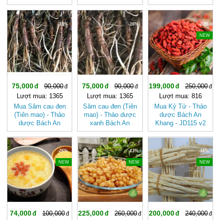
Từ Củ Sen Tươi
BAK830
Khang BAK830
Không Pha giúp
thanh nhiệt, giải độc,
-16%
-16%
-20%
bổ khí, dưỡng huyết
NEW
75,000
75,000
199,000
90,000
90,000
250,000
Lượt mua: 1365
Lượt mua: 1365
Lượt mua: 816
Mua Sâm cau đen
Sâm cau đen (Tiên
Mua Kỷ Tử - Thảo
(Tiên mao) - Thảo
mao) - Thảo dược
dược Bách An
dược Bách An
xanh Bách An
Khang - JD115 v2
Khang JD377
Khang JD377
samcauden v2
samcauden
-26%
-13%
-16%
NEW
NEW
NEW
74,000
225,000
200,000
100,000
260,000
240,000