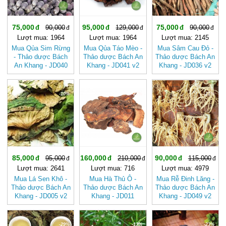
75,000
95,000
75,000
90,000
129,000
90,000
Lượt mua: 1964
Lượt mua: 1964
Lượt mua: 2145
Mua Qủa Sim Rừng
Mua Qủa Táo Mèo -
Mua Sâm Cau Đỏ -
- Thảo dược Bách
Thảo dược Bách An
Thảo dược Bách An
An Khang - JD040
Khang - JD041 v2
Khang - JD036 v2
v2
-10%
-23%
-21%
85,000
160,000
90,000
95,000
210,000
115,000
Lượt mua: 2641
Lượt mua: 716
Lượt mua: 4979
Mua Lá Sen Khô -
Mua Hà Thủ Ô -
Mua Rễ Đinh Lăng -
Thảo dược Bách An
Thảo dược Bách An
Thảo dược Bách An
Khang - JD005 v2
Khang - JD011
Khang - JD049 v2
hathuo v2
-29%
-13%
-23%