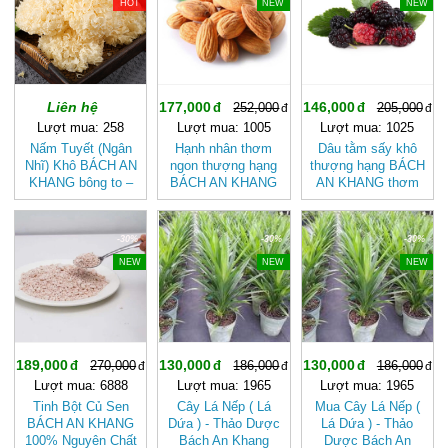
HOT
NEW
NEW
Liên hệ
177,000
146,000
252,000
205,000
Lượt mua: 258
Lượt mua: 1005
Lượt mua: 1025
Nấm Tuyết (Ngân
Hạnh nhân thơm
Dâu tằm sấy khô
Nhĩ) Khô BÁCH AN
ngon thượng hạng
thượng hạng BÁCH
KHANG bông to –
BÁCH AN KHANG
AN KHANG thơm
Dưỡng Nhan, Nấu
tốt cho sức khỏe,
ngon tự nhiên, tố
Chè
giàu dinh dưỡng
cho sức khỏe & làm
đẹp
-30%
-30%
-30%
NEW
NEW
NEW
189,000
130,000
130,000
270,000
186,000
186,000
Lượt mua: 6888
Lượt mua: 1965
Lượt mua: 1965
Tinh Bột Củ Sen
Cây Lá Nếp ( Lá
Mua Cây Lá Nếp (
BÁCH AN KHANG
Dứa ) - Thảo Dược
Lá Dứa ) - Thảo
100% Nguyên Chất
Bách An Khang
Dược Bách An