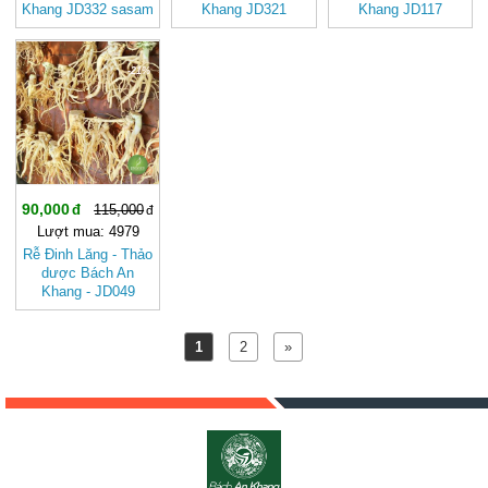
Khang JD332 sasam
Khang JD321
Khang JD117
longnhan
hatkenepvang
-21%
90,000
115,000
Lượt mua: 4979
Rễ Đinh Lăng - Thảo
dược Bách An
Khang - JD049
1
2
»