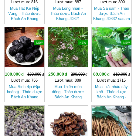
Lượt mua: 816
Lượt mua: 887
Lượt mua: 809
Mua Hạt Kê Nếp
Mua Long nhãn -
Mua Sa sâm - Thảo
Vàng - Thảo dược
Thảo dược Bách An
dược Bách An
Bách An Khang
Khang JD321
Khang JD332 sasam
JD117 hatkenepvang
longnhan v2
v2
v2
-23%
-13%
-19%
NEW
NEW
NEW
100,000
250,000
89,000
130,000
290,000
110,000
Lượt mua: 756
Lượt mua: 889
Lượt mua: 1715
Mua Sinh địa (Địa
Mua Thiên môn
Mua Trái nhàu sấy
hoàng) - Thảo dược
đông - Thảo dược
khô - Thảo dược
Bách An Khang
Bách An Khang
Bách An Khang -
JD333 sinhdia v2
JD358
JD053 v2
thienmondong v2
-16%
-26%
-16%