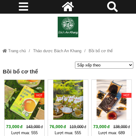
Trang chủ
Thảo dược Bách An Khang
Bồi bổ cơ thể
Bồi bổ cơ thể
-48%
-36%
-47%
HOT
HOT
73,000
76,000
73,000
143,000
119,000
138,000
Lượt mua: 555
Lượt mua: 555
Lượt mua: 689