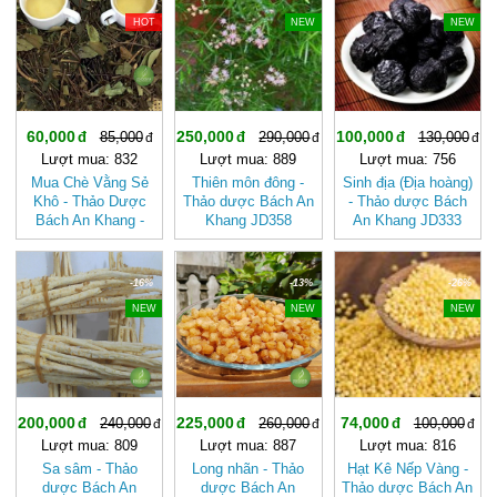
HOT
NEW
NEW
60,000
250,000
100,000
85,000
290,000
130,000
Lượt mua: 832
Lượt mua: 889
Lượt mua: 756
Mua Chè Vằng Sẻ
Thiên môn đông -
Sinh địa (Địa hoàng)
Khô - Thảo Dược
Thảo dược Bách An
- Thảo dược Bách
Bách An Khang -
Khang JD358
An Khang JD333
JD004 v2
thienmondong
sinhdia
-16%
-13%
-26%
NEW
NEW
NEW
200,000
225,000
74,000
240,000
260,000
100,000
Lượt mua: 809
Lượt mua: 887
Lượt mua: 816
Sa sâm - Thảo
Long nhãn - Thảo
Hạt Kê Nếp Vàng -
dược Bách An
dược Bách An
Thảo dược Bách An