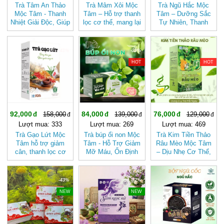
Trà Tâm An Thảo
Trà Mâm Xôi Mộc
Trà Ngũ Hắc Mộc
Mộc Tâm - Thanh
Tâm – Hỗ trợ thanh
Tâm – Dưỡng Sắc
Nhiệt Giải Độc, Giúp
lọc cơ thể, mang lại
Tự Nhiên, Thanh
Ngủ Ngon
cảm giác nhẹ nhàng
Mát Dịu Nhẹ, Tốt
Cho Sức Khỏe
-41%
-39%
-41%
HOT
HOT
92,000
84,000
76,000
158,000
139,000
129,000
Lượt mua: 333
Lượt mua: 269
Lượt mua: 469
Trà Gạo Lứt Mộc
Trà búp ổi non Mộc
Trà Kim Tiền Thảo
Tâm hỗ trợ giảm
Tâm - Hỗ Trợ Giảm
Râu Mèo Mộc Tâm
cân, thanh lọc cơ
Mỡ Máu, Ổn Định
– Dịu Nhẹ Cơ Thể,
thể mát gan
Đường Huyết, Mát
Thanh Mát Mỗi Ngày
Gan, Tốt Cho Tim
Mạch- Hệ Tiêu Hóa
-43%
-32%
-38%
NEW
NEW