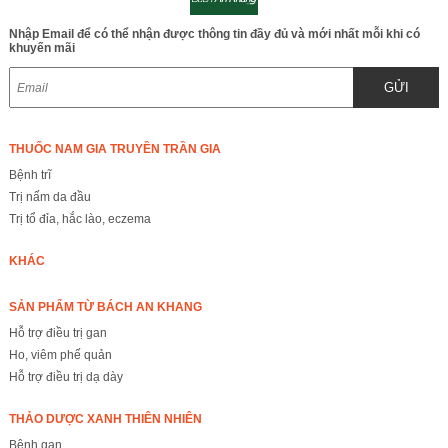
Nhập Email để có thể nhận được thông tin đầy đủ và mới nhất mỗi khi có
khuyến mãi
GỬI
THUỐC NAM GIA TRUYỀN TRẦN GIA
Bệnh trĩ
Trị nấm da đầu
Trị tổ đỉa, hắc lào, eczema
KHÁC
SẢN PHẨM TỪ BÁCH AN KHANG
Hỗ trợ điều trị gan
Ho, viêm phế quản
Hỗ trợ điều trị dạ dày
THẢO DƯỢC XANH THIÊN NHIÊN
Bệnh gan