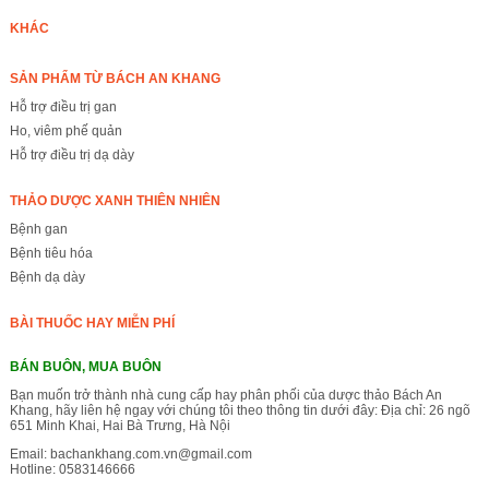
KHÁC
SẢN PHẨM TỪ BÁCH AN KHANG
Hỗ trợ điều trị gan
Ho, viêm phế quản
Hỗ trợ điều trị dạ dày
THẢO DƯỢC XANH THIÊN NHIÊN
Bệnh gan
Bệnh tiêu hóa
Bệnh dạ dày
BÀI THUỐC HAY MIỄN PHÍ
BÁN BUÔN, MUA BUÔN
Bạn muốn trở thành nhà cung cấp hay phân phối của dược thảo Bách An
Khang, hãy liên hệ ngay với chúng tôi theo thông tin dưới đây: Địa chỉ: 26 ngõ
651 Minh Khai, Hai Bà Trưng, Hà Nội
Email:
bachankhang.com.vn@gmail.com
Hotline:
0583146666