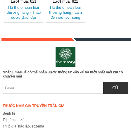
Lượt mua: 821
Lượt mua: 821
Hà thủ ô hoàn loại
Hà thủ ô hoàn loại
thượng hạng - Thảo
thượng hạng - Làm
dược Bách An
đen râu tóc, sáng
Khang JD220
da, bổ thận, ích tinh,
hathuohoan
mạnh gân cốt, bổ
máu, nâng cao thể
trạng, kéo dài tuổi
thọ JD220
hathuohoan
Nhập Email để có thể nhận được thông tin đầy đủ và mới nhất mỗi khi có
khuyến mãi
GỬI
THUỐC NAM GIA TRUYỀN TRẦN GIA
Bệnh trĩ
Trị nấm da đầu
Trị tổ đỉa, hắc lào, eczema