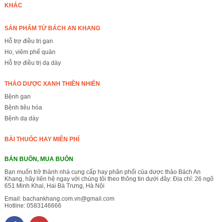
KHÁC
SẢN PHẨM TỪ BÁCH AN KHANG
Hỗ trợ điều trị gan
Ho, viêm phế quản
Hỗ trợ điều trị dạ dày
THẢO DƯỢC XANH THIÊN NHIÊN
Bệnh gan
Bệnh tiêu hóa
Bệnh dạ dày
BÀI THUỐC HAY MIỄN PHÍ
BÁN BUÔN, MUA BUÔN
Bạn muốn trở thành nhà cung cấp hay phân phối của dược thảo Bách An
Khang, hãy liên hệ ngay với chúng tôi theo thông tin dưới đây: Địa chỉ: 26 ngõ
651 Minh Khai, Hai Bà Trưng, Hà Nội
Email:
bachankhang.com.vn@gmail.com
Hotline:
0583146666