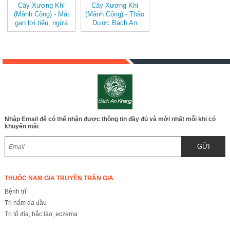
Cây Xương Khỉ
Cây Xương Khỉ
(Mảnh Cộng) - Mát
(Mảnh Cộng) - Thảo
gan lợi tiểu, ngừa
Dược Bách An
ung thư - JD070
Khang - JD070
cayxuongkhi
Nhập Email để có thể nhận được thông tin đầy đủ và mới nhất mỗi khi có
khuyến mãi
GỬI
THUỐC NAM GIA TRUYỀN TRẦN GIA
Bệnh trĩ
Trị nấm da đầu
Trị tổ đỉa, hắc lào, eczema