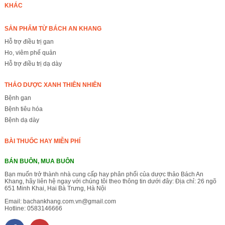
KHÁC
SẢN PHẨM TỪ BÁCH AN KHANG
Hỗ trợ điều trị gan
Ho, viêm phế quản
Hỗ trợ điều trị dạ dày
THẢO DƯỢC XANH THIÊN NHIÊN
Bệnh gan
Bệnh tiêu hóa
Bệnh dạ dày
BÀI THUỐC HAY MIỄN PHÍ
BÁN BUÔN, MUA BUÔN
Bạn muốn trở thành nhà cung cấp hay phân phối của dược thảo Bách An
Khang, hãy liên hệ ngay với chúng tôi theo thông tin dưới đây: Địa chỉ: 26 ngõ
651 Minh Khai, Hai Bà Trưng, Hà Nội
Email:
bachankhang.com.vn@gmail.com
Hotline:
0583146666