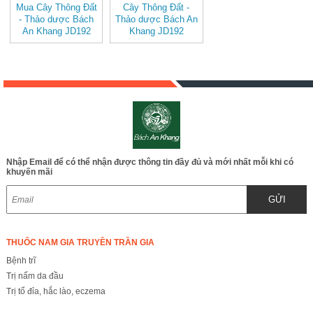
Mua Cây Thông Đất
Cây Thông Đất -
- Thảo dược Bách
Thảo dược Bách An
An Khang JD192
Khang JD192
caythongdat v2
caythongdat
Nhập Email để có thể nhận được thông tin đầy đủ và mới nhất mỗi khi có
khuyến mãi
GỬI
THUỐC NAM GIA TRUYỀN TRẦN GIA
Bệnh trĩ
Trị nấm da đầu
Trị tổ đỉa, hắc lào, eczema