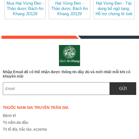
Mua Hạt Vừng Đen -
Hạt Vừng Đen -
Hạt Vừng Đen - Tác
Thảo dược Bách An
Thảo dược Bách An
dụng bổ ngũ tạng,
Khang JD129
Khang JD129
Hỗ trợ chứng lở loét
hatvungden v2
hatvungden
và kiết lỵ kinh niên
JD129 hatvungden
Nhập Email để có thể nhận được thông tin đầy đủ và mới nhất mỗi khi có
khuyến mãi
GỬI
THUỐC NAM GIA TRUYỀN TRẦN GIA
Bệnh trĩ
Trị nấm da đầu
Trị tổ đỉa, hắc lào, eczema