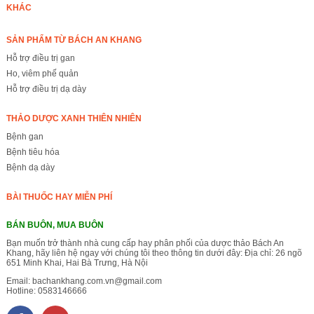
KHÁC
SẢN PHẨM TỪ BÁCH AN KHANG
Hỗ trợ điều trị gan
Ho, viêm phế quản
Hỗ trợ điều trị dạ dày
THẢO DƯỢC XANH THIÊN NHIÊN
Bệnh gan
Bệnh tiêu hóa
Bệnh dạ dày
BÀI THUỐC HAY MIỄN PHÍ
BÁN BUÔN, MUA BUÔN
Bạn muốn trở thành nhà cung cấp hay phân phối của dược thảo Bách An
Khang, hãy liên hệ ngay với chúng tôi theo thông tin dưới đây: Địa chỉ: 26 ngõ
651 Minh Khai, Hai Bà Trưng, Hà Nội
Email:
bachankhang.com.vn@gmail.com
Hotline:
0583146666