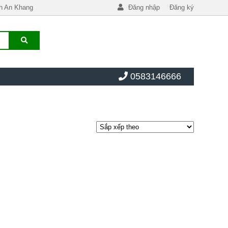
h An Khang
Đăng nhập
Đăng ký
0583146666