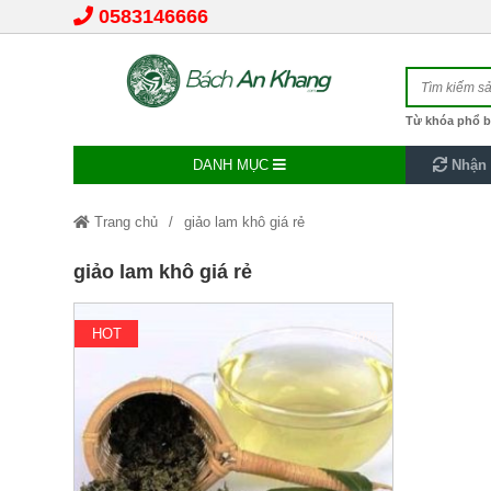
0583146666
Từ khóa phổ b
DANH MỤC
Nhận 
Trang chủ
giảo lam khô giá rẻ
giảo lam khô giá rẻ
HOT
-20%