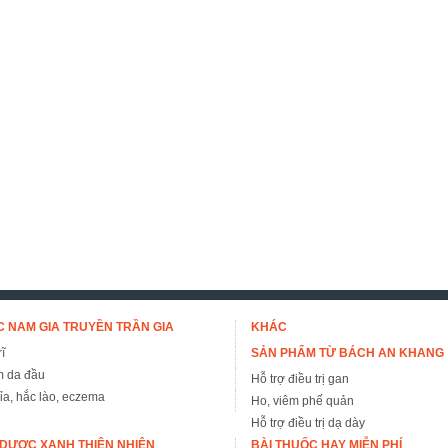
 NAM GIA TRUYỀN TRẦN GIA
KHÁC
ĩ
SẢN PHẨM TỪ BÁCH AN KHANG
m da đầu
Hỗ trợ điều trị gan
đỉa, hắc lào, eczema
Ho, viêm phế quản
Hỗ trợ điều trị dạ dày
DƯỢC XANH THIÊN NHIÊN
BÀI THUỐC HAY MIỄN PHÍ