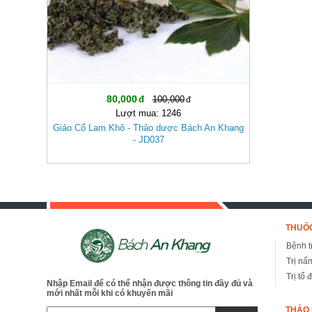
80,000
100,000
Lượt mua: 1246
Giảo Cổ Lam Khô - Thảo dược Bách An Khang
- JD037
THUỐC
Bệnh tr
Trị nấ
Trị tổ 
Nhập Email để có thể nhận được thông tin đầy đủ và
mới nhất mỗi khi có khuyến mãi
THẢO 