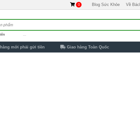
Blog Sức Khỏe
Về Bác
0
iến
…
hàng mới phải gửi tiền
Giao hàng Toàn Quốc