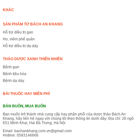
KHÁC
SẢN PHẨM TỪ BÁCH AN KHANG
Hỗ trợ điều trị gan
Ho, viêm phế quản
Hỗ trợ điều trị dạ dày
THẢO DƯỢC XANH THIÊN NHIÊN
Bệnh gan
Bệnh tiêu hóa
Bệnh dạ dày
BÀI THUỐC HAY MIỄN PHÍ
BÁN BUÔN, MUA BUÔN
Bạn muốn trở thành nhà cung cấp hay phân phối của dược thảo Bách An
Khang, hãy liên hệ ngay với chúng tôi theo thông tin dưới đây: Địa chỉ: 26 ngõ
651 Minh Khai, Hai Bà Trưng, Hà Nội
Email:
bachankhang.com.vn@gmail.com
Hotline:
0583146666