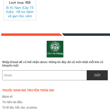
Lượt mua: 958
Bí Kì Nam (Cây Tổ
Kiến) - Hỗ trợ bệnh
về gan như viêm
gan, suy gan, vàng
da, viêm thận cấp,
suy thận, tiểu tiện
khó khăn BAK819
Nhập Email để có thể nhận được thông tin đầy đủ và mới nhất mỗi khi có
khuyến mãi
GỬI
THUỐC NAM GIA TRUYỀN TRẦN GIA
Bệnh trĩ
Trị nấm da đầu
Trị tổ đỉa, hắc lào, eczema