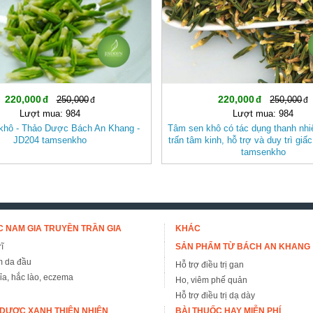
220,000
220,000
250,000
250,000
Lượt mua: 984
Lượt mua: 984
khô - Thảo Dược Bách An Khang -
Tâm sen khô có tác dụng thanh nhiệ
JD204 tamsenkho
trấn tâm kinh, hỗ trợ và duy trì gi
tamsenkho
 NAM GIA TRUYỀN TRẦN GIA
KHÁC
ĩ
SẢN PHẨM TỪ BÁCH AN KHANG
m da đầu
Hỗ trợ điều trị gan
đỉa, hắc lào, eczema
Ho, viêm phế quản
Hỗ trợ điều trị dạ dày
DƯỢC XANH THIÊN NHIÊN
BÀI THUỐC HAY MIỄN PHÍ