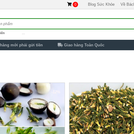
Blog Sức Khỏe
Về Bác
0
iến
…
hàng mới phải gửi tiền
Giao hàng Toàn Quốc
-12%