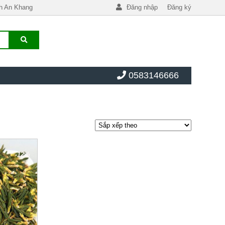
h An Khang
Đăng nhập
Đăng ký
0583146666
-12%