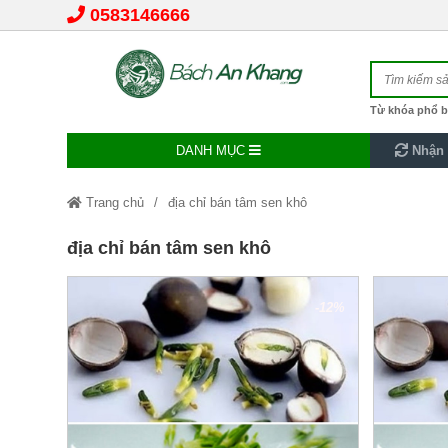
0583146666
Từ khóa phổ b
DANH MỤC
Nhận 
Trang chủ
địa chỉ bán tâm sen khô
địa chỉ bán tâm sen khô
-12%