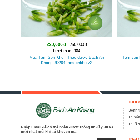
220,000
250,000
Lượt mua: 984
Mua Tâm Sen Khô - Thảo dược Bách An
Tâm sen 
Khang JD204 tamsenkho v2
THUỐC
Bệnh tr
Trị nấ
Trị tổ 
Nhập Email để có thể nhận được thông tin đầy đủ và
mới nhất mỗi khi có khuyến mãi
THẢO 