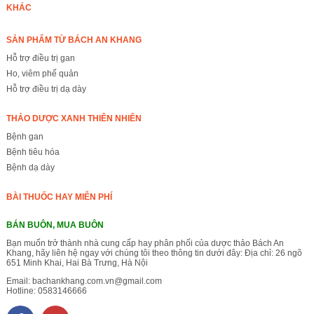
KHÁC
SẢN PHẨM TỪ BÁCH AN KHANG
Hỗ trợ điều trị gan
Ho, viêm phế quản
Hỗ trợ điều trị dạ dày
THẢO DƯỢC XANH THIÊN NHIÊN
Bệnh gan
Bệnh tiêu hóa
Bệnh dạ dày
BÀI THUỐC HAY MIỄN PHÍ
BÁN BUÔN, MUA BUÔN
Bạn muốn trở thành nhà cung cấp hay phân phối của dược thảo Bách An
Khang, hãy liên hệ ngay với chúng tôi theo thông tin dưới đây: Địa chỉ: 26 ngõ
651 Minh Khai, Hai Bà Trưng, Hà Nội
Email:
bachankhang.com.vn@gmail.com
Hotline:
0583146666