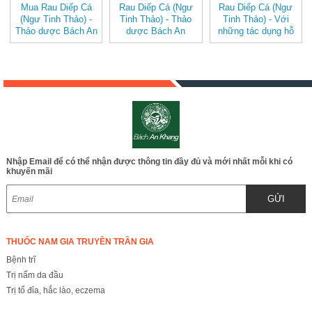
Mua Rau Diếp Cá
Rau Diếp Cá (Ngư
Rau Diếp Cá (Ngư
(Ngư Tinh Thảo) -
Tinh Thảo) - Thảo
Tinh Thảo) - Với
Thảo dược Bách An
dược Bách An
những tác dụng hỗ
Khang JD241
Khang JD241
trợ bệnh tuyệt vời
raudiepca v2
raudiepca
không ngờ tới
JD241 raudiepca
Nhập Email để có thể nhận được thông tin đầy đủ và mới nhất mỗi khi có
khuyến mãi
GỬI
THUỐC NAM GIA TRUYỀN TRẦN GIA
Bệnh trĩ
Trị nấm da đầu
Trị tổ đỉa, hắc lào, eczema