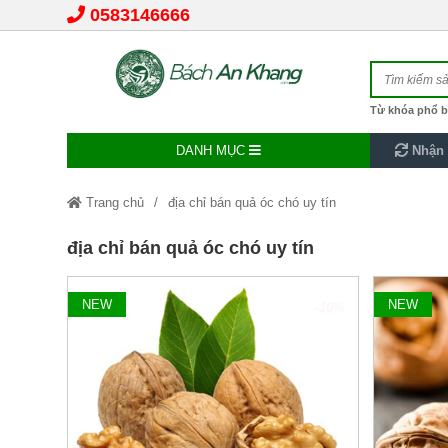
0583146666
Từ khóa phổ b
DANH MỤC
Nhận 
Trang chủ
địa chỉ bán quả óc chó uy tín
địa chỉ bán quả óc chó uy tín
NEW
NEW
-10%