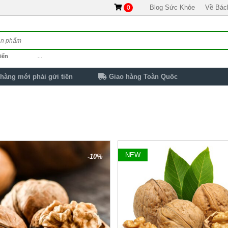
Blog Sức Khỏe
Về Bác
0
iến
…
hàng mới phải gửi tiền
Giao hàng Toàn Quốc
NEW
-10%