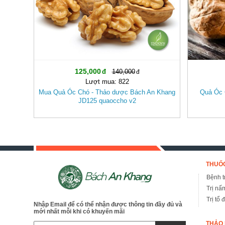
125,000
140,000
Lượt mua: 822
Mua Quả Óc Chó - Thảo dược Bách An Khang
Quả Óc 
JD125 quaoccho v2
THUỐC
Bệnh tr
Trị nấ
Trị tổ 
Nhập Email để có thể nhận được thông tin đầy đủ và
mới nhất mỗi khi có khuyến mãi
THẢO 