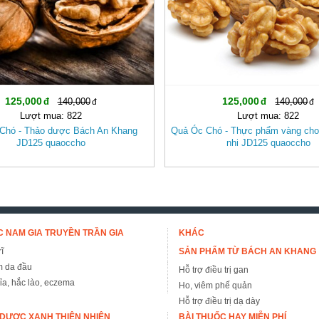
125,000
125,000
140,000
140,000
Lượt mua: 822
Lượt mua: 822
Chó - Thảo dược Bách An Khang
Quả Óc Chó - Thực phẩm vàng cho
JD125 quaoccho
nhi JD125 quaoccho
 NAM GIA TRUYỀN TRẦN GIA
KHÁC
ĩ
SẢN PHẨM TỪ BÁCH AN KHANG
m da đầu
Hỗ trợ điều trị gan
đỉa, hắc lào, eczema
Ho, viêm phế quản
Hỗ trợ điều trị dạ dày
DƯỢC XANH THIÊN NHIÊN
BÀI THUỐC HAY MIỄN PHÍ