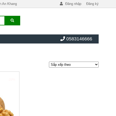
h An Khang
Đăng nhập
Đăng ký
0583146666
-10%