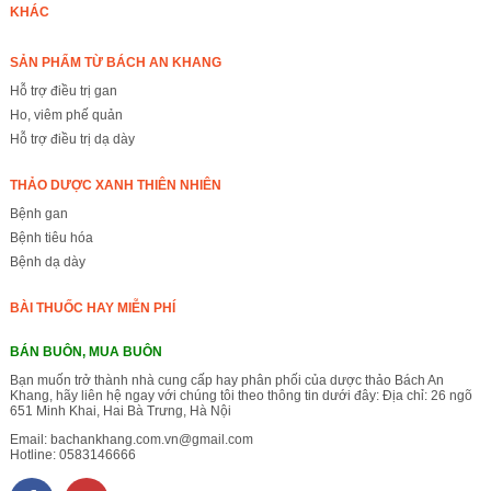
KHÁC
SẢN PHẨM TỪ BÁCH AN KHANG
Hỗ trợ điều trị gan
Ho, viêm phế quản
Hỗ trợ điều trị dạ dày
THẢO DƯỢC XANH THIÊN NHIÊN
Bệnh gan
Bệnh tiêu hóa
Bệnh dạ dày
BÀI THUỐC HAY MIỄN PHÍ
BÁN BUÔN, MUA BUÔN
Bạn muốn trở thành nhà cung cấp hay phân phối của dược thảo Bách An
Khang, hãy liên hệ ngay với chúng tôi theo thông tin dưới đây: Địa chỉ: 26 ngõ
651 Minh Khai, Hai Bà Trưng, Hà Nội
Email:
bachankhang.com.vn@gmail.com
Hotline:
0583146666