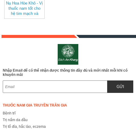
Nụ Hoa Hòe Khô - Vị
thuốc nam tốt cho
hệ tim mạch và
huyết áp - JD065
Nhập Email để có thể nhận được thông tin đầy đủ và mới nhất mỗi khi có
khuyến mãi
GỬI
THUỐC NAM GIA TRUYỀN TRẦN GIA
Bệnh trĩ
Trị nấm da đầu
Trị tổ đỉa, hắc lào, eczema