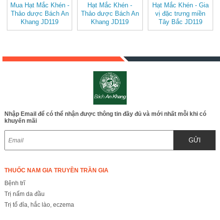
Mua Hạt Mắc Khén -
Hạt Mắc Khén -
Hạt Mắc Khén - Gia
Thảo dược Bách An
Thảo dược Bách An
vị đặc trưng miền
Khang JD119
Khang JD119
Tây Bắc JD119
hatmackhen v2
hatmackhen
hatmackhen
Nhập Email để có thể nhận được thông tin đầy đủ và mới nhất mỗi khi có
khuyến mãi
GỬI
THUỐC NAM GIA TRUYỀN TRẦN GIA
Bệnh trĩ
Trị nấm da đầu
Trị tổ đỉa, hắc lào, eczema