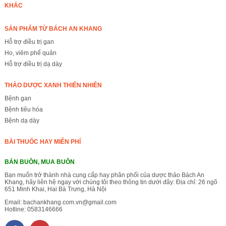
KHÁC
SẢN PHẨM TỪ BÁCH AN KHANG
Hỗ trợ điều trị gan
Ho, viêm phế quản
Hỗ trợ điều trị dạ dày
THẢO DƯỢC XANH THIÊN NHIÊN
Bệnh gan
Bệnh tiêu hóa
Bệnh dạ dày
BÀI THUỐC HAY MIỄN PHÍ
BÁN BUÔN, MUA BUÔN
Bạn muốn trở thành nhà cung cấp hay phân phối của dược thảo Bách An
Khang, hãy liên hệ ngay với chúng tôi theo thông tin dưới đây: Địa chỉ: 26 ngõ
651 Minh Khai, Hai Bà Trưng, Hà Nội
Email:
bachankhang.com.vn@gmail.com
Hotline:
0583146666