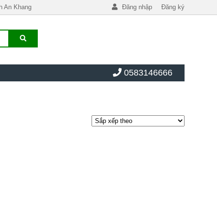
h An Khang
Đăng nhập
Đăng ký
0583146666