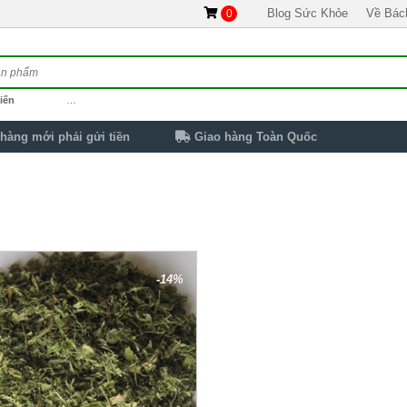
Blog Sức Khỏe
Về Bác
0
iến
…
hàng mới phải gửi tiền
Giao hàng Toàn Quốc
-14%