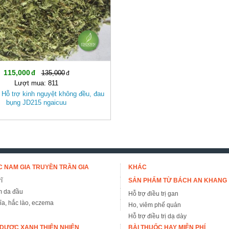
115,000
135,000
Lượt mua: 811
 Hỗ trợ kinh nguyệt không đều, đau
bụng JD215 ngaicuu
 NAM GIA TRUYỀN TRẦN GIA
KHÁC
ĩ
SẢN PHẨM TỪ BÁCH AN KHANG
m da đầu
Hỗ trợ điều trị gan
đỉa, hắc lào, eczema
Ho, viêm phế quản
Hỗ trợ điều trị dạ dày
DƯỢC XANH THIÊN NHIÊN
BÀI THUỐC HAY MIỄN PHÍ