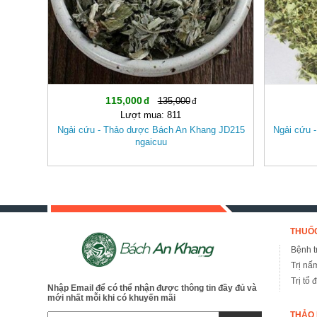
115,000
135,000
Lượt mua: 811
Ngải cứu - Thảo dược Bách An Khang JD215
Ngải cứu -
ngaicuu
THUỐC
Bệnh tr
Trị nấ
Trị tổ 
Nhập Email để có thể nhận được thông tin đầy đủ và
mới nhất mỗi khi có khuyến mãi
THẢO 