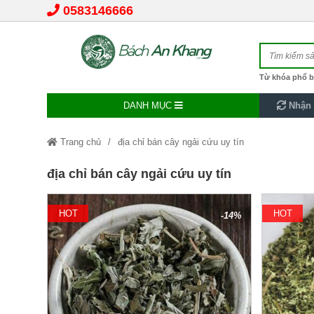
0583146666
Từ khóa phổ b
DANH MỤC
Nhận 
Trang chủ
địa chỉ bán cây ngải cứu uy tín
địa chỉ bán cây ngải cứu uy tín
HOT
HOT
-14%