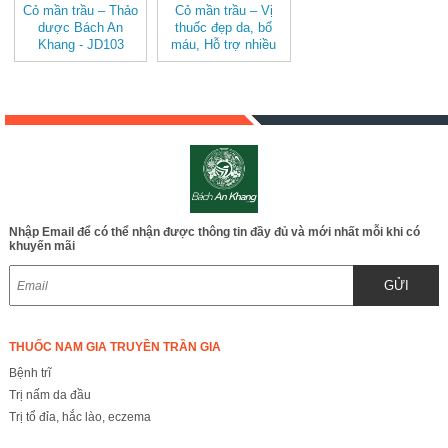
Cỏ mần trầu – Thảo
Cỏ mần trầu – Vị
dược Bách An
thuốc đẹp da, bổ
Khang - JD103
máu, Hỗ trợ nhiều
bệnh JD103
Nhập Email để có thể nhận được thông tin đầy đủ và mới nhất mỗi khi có
khuyến mãi
GỬI
THUỐC NAM GIA TRUYỀN TRẦN GIA
Bệnh trĩ
Trị nấm da đầu
Trị tổ đỉa, hắc lào, eczema