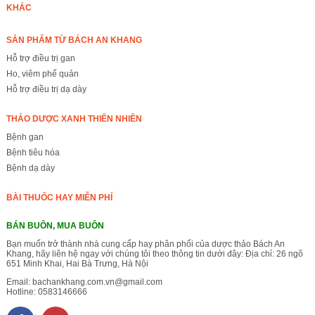
KHÁC
SẢN PHẨM TỪ BÁCH AN KHANG
Hỗ trợ điều trị gan
Ho, viêm phế quản
Hỗ trợ điều trị dạ dày
THẢO DƯỢC XANH THIÊN NHIÊN
Bệnh gan
Bệnh tiêu hóa
Bệnh dạ dày
BÀI THUỐC HAY MIỄN PHÍ
BÁN BUÔN, MUA BUÔN
Bạn muốn trở thành nhà cung cấp hay phân phối của dược thảo Bách An
Khang, hãy liên hệ ngay với chúng tôi theo thông tin dưới đây: Địa chỉ: 26 ngõ
651 Minh Khai, Hai Bà Trưng, Hà Nội
Email:
bachankhang.com.vn@gmail.com
Hotline:
0583146666