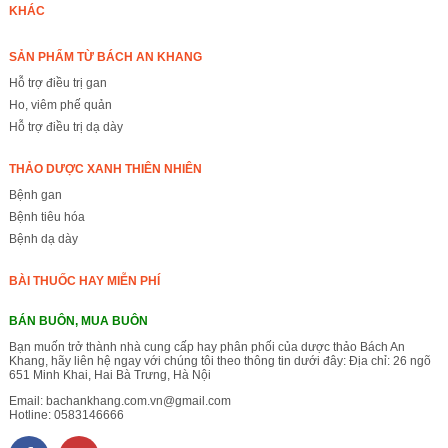
KHÁC
SẢN PHẨM TỪ BÁCH AN KHANG
Hỗ trợ điều trị gan
Ho, viêm phế quản
Hỗ trợ điều trị dạ dày
THẢO DƯỢC XANH THIÊN NHIÊN
Bệnh gan
Bệnh tiêu hóa
Bệnh dạ dày
BÀI THUỐC HAY MIỄN PHÍ
BÁN BUÔN, MUA BUÔN
Bạn muốn trở thành nhà cung cấp hay phân phối của dược thảo Bách An
Khang, hãy liên hệ ngay với chúng tôi theo thông tin dưới đây: Địa chỉ: 26 ngõ
651 Minh Khai, Hai Bà Trưng, Hà Nội
Email:
bachankhang.com.vn@gmail.com
Hotline:
0583146666