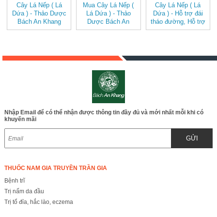
Cây Lá Nếp ( Lá
Mua Cây Lá Nếp (
Cây Lá Nếp ( Lá
Dứa ) - Thảo Dược
Lá Dứa ) - Thảo
Dứa ) - Hỗ trợ đái
Bách An Khang
Dược Bách An
tháo đường, Hỗ trợ
BAK830
Khang BAK830
hệ thống thần kinh,
Trị gàu trên da đầu
BAK830
Nhập Email để có thể nhận được thông tin đầy đủ và mới nhất mỗi khi có
khuyến mãi
GỬI
THUỐC NAM GIA TRUYỀN TRẦN GIA
Bệnh trĩ
Trị nấm da đầu
Trị tổ đỉa, hắc lào, eczema