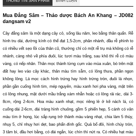
THÔNG TIN SẢN PHẨM
BÌNH LUẬN
Mua Đẳng Sâm – Thảo dược Bách An Khang – JD082
dangsam v2
Cây đẳng sâm là một dạng cây cỏ, sống lâu năm, leo bằng thân quấn. Rễ
hình tru dài, đường kính có thể đạt 1,5-2cm, phân nhánh, đầu rễ phình to
có nhiều vết sẹo lồi của thân cũ, thường chỉ có một rễ trụ mà không có rễ
nhánh, càng nhỏ về phía đuôi, lúc tươi màu trắng, sau khô thì rễ có màu
vàng, có nếp nhăn. Thân mọc thành từng cụm vào mùa xuân, bò trên mặt
đất hay leo vào cây khác, thân màu tím sẫm, có lông thưa, phần ngọn
không lông. Lá mọc cách hình trứng hay hình trứng tròn, đuôi lá nhọn,
phần gần cuống hình tim, mép nguyên, màu xanh hơi pha vàng, mặt trên
có lông nhung, mặt dưới mầu trắng xám nhẵn hoặc có lông rải rác, dài 3-
8cm, rộng 2-4cm. Hoa màu xanh nhạt, mọc riêng lẻ ở kẽ nách lá, có
cuống dài 2-6cm, đài tràng hình chuông, gồm 5 phiến hẹp, 5 cánh có vân
màu tím ở họng, lúc sắp rụng trở thành màu vàng nhạt, chia làm 5 thùy,
nhụy 5, chỉ nhụy hơi dẹt, bao phấn đính gốc. Quả bổ đôi, hình chùy tròn,
3 tâm bì, đầu hơi bằng, có đài ngắn, lúc chín thì nứt ra. Có nhiều hạt màu