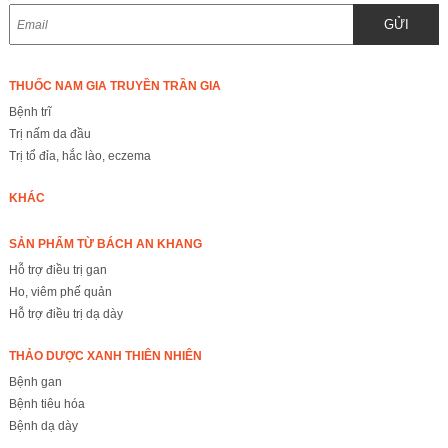
GỬI
THUỐC NAM GIA TRUYỀN TRẦN GIA
Bệnh trĩ
Trị nấm da đầu
Trị tổ đỉa, hắc lào, eczema
KHÁC
SẢN PHẨM TỪ BÁCH AN KHANG
Hỗ trợ điều trị gan
Ho, viêm phế quản
Hỗ trợ điều trị dạ dày
THẢO DƯỢC XANH THIÊN NHIÊN
Bệnh gan
Bệnh tiêu hóa
Bệnh dạ dày