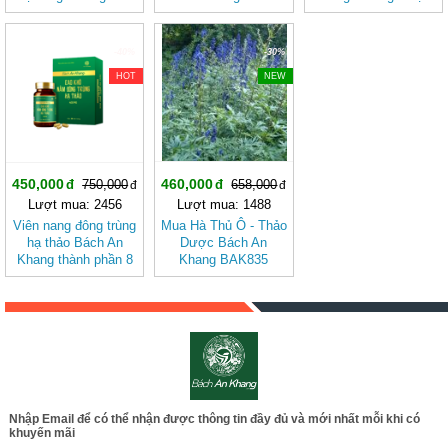
khỏe, giảm mệt mỏi
đậm đặc gấp 10 giúp
đặc gấp 10 giúp khoẻ
(hộp 30 viên)
khoẻ từ bên trong
từ bên trong
giúp bảo vệ gia đình
-40%
-30%
bạn
HOT
NEW
450,000
460,000
750,000
658,000
Lượt mua: 2456
Lượt mua: 1488
Viên nang đông trùng
Mua Hà Thủ Ô - Thảo
hạ thảo Bách An
Dược Bách An
Khang thành phần 8
Khang BAK835
trong 1 đậm đặc gấp
10 giúp khoẻ từ bên
trong bảo vệ sức
khỏe gia đình bạn
Nhập Email để có thể nhận được thông tin đầy đủ và mới nhất mỗi khi có
khuyến mãi