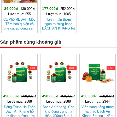
84,000
177,000
139,000
252,000
Lượt mua: 555
Lượt mua: 1005
Cà Phê REDFIT Mộc
Hạnh nhân thơm
Tâm hòa quyện cà
ngon thượng hạng
phê cacao cùng sâm
BÁCH AN KHANG tốt
và củ dền dễ uống
cho sức khỏe, giàu
dinh dưỡng
Sản phẩm cùng khoảng giá
-50%
-40%
-40%
HOT
HOT
HOT
450,000
450,000
450,000
900,000
750,000
750,000
Lượt mua: 2588
Lượt mua: 2588
Lượt mua: 2344
Đông Trùng Hạ Thảo
Bách An Khang- Cao
Viên nang đông trùng
Bách An Khang hỗ
khô đông trùng hạ
hạ thảo Bách An
trợ tăng cường sức
thảo 400mg 8 in 1
Khang 8 trong 1 đậm