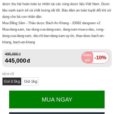
được thu hái hoàn toàn tự nhiên tại các vùng dược liệu Việt Nam. Dược
liệu xanh sạch sẽ và chất lượng rất tốt. Bảo đảm an toàn tuyệt đối khi sử
dụng cho bà con nhân dân.
Mua Đẳng Sâm - Thảo dược Bách An Khang - JD082 dangsam v2
Mua-dang-sam, tac-dung-cua-dang-sam, dang-sam-mua-o-dau, cong-
dung-cua-dang-sam, dia-chi-ban-dang-sam-uy-tin, thao-duoc-bach-an-
khang, bach-an-khang
495,000
Giảm
-10%
445,000
giá
KÍCH CỠ
Gói 0.5kg
Gói 1kg
MUA NGAY