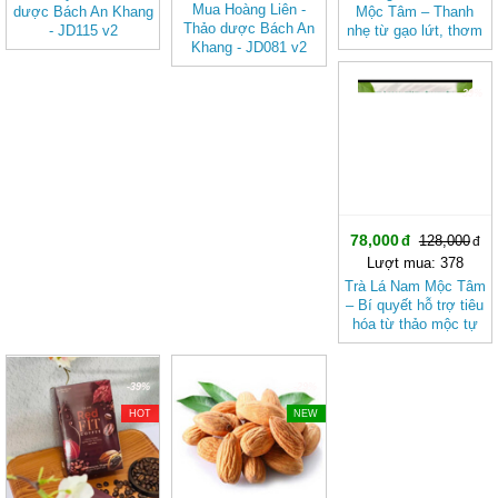
Mua Hoàng Liên -
dược Bách An Khang
Mộc Tâm – Thanh
Thảo dược Bách An
- JD115 v2
nhẹ từ gạo lứt, thơm
Khang - JD081 v2
bùi vị hạt sen
-39%
78,000
128,000
Lượt mua: 378
Trà Lá Nam Mộc Tâm
– Bí quyết hỗ trợ tiêu
hóa từ thảo mộc tự
nhiên
-39%
-29%
HOT
NEW