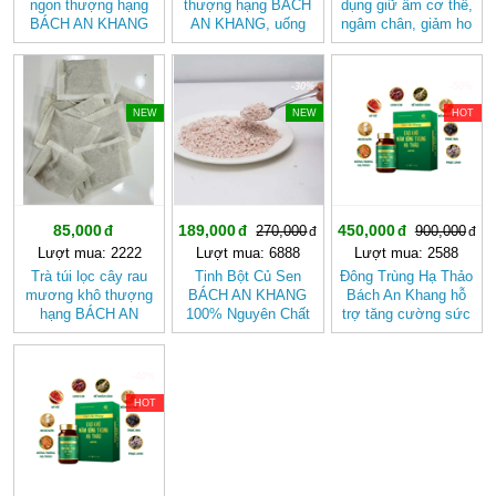
ngon thượng hạng
thượng hạng BÁCH
dụng giữ ấm cơ thể,
BÁCH AN KHANG
AN KHANG, uống
ngâm chân, giảm ho
tốt cho sức khỏe,
trà, làm gia vị, tốt
chai 500ml
giàu dinh dưỡng
cho tiêu hóa
-30%
-50%
NEW
NEW
HOT
85,000
189,000
450,000
270,000
900,000
Lượt mua: 2222
Lượt mua: 6888
Lượt mua: 2588
Trà túi lọc cây rau
Tinh Bột Củ Sen
Đông Trùng Hạ Thảo
mương khô thượng
BÁCH AN KHANG
Bách An Khang hỗ
hạng BÁCH AN
100% Nguyên Chất
trợ tăng cường sức
KHANG tốt cho
Từ Củ Sen Tươi
khỏe, giảm mệt mỏi
người HP dạ dày
Không Pha giúp
(hộp 30 viên)
thanh nhiệt, giải độc,
-40%
bổ khí, dưỡng huyết
HOT