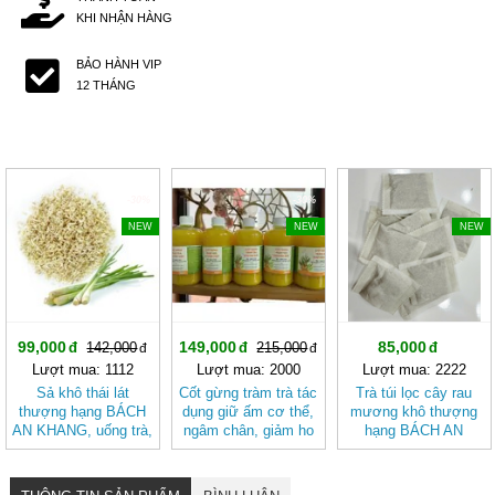
KHI NHẬN HÀNG
BẢO HÀNH VIP
12 THÁNG
-30%
-30%
NEW
NEW
NEW
99,000
149,000
85,000
142,000
215,000
Lượt mua: 1112
Lượt mua: 2000
Lượt mua: 2222
Sả khô thái lát
Cốt gừng tràm trà tác
Trà túi lọc cây rau
thượng hạng BÁCH
dụng giữ ấm cơ thể,
mương khô thượng
AN KHANG, uống trà,
ngâm chân, giảm ho
hạng BÁCH AN
làm gia vị, tốt cho
chai 500ml
KHANG tốt cho
tiêu hóa
người HP dạ dày