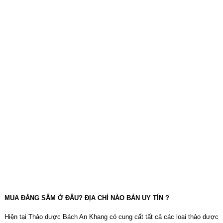
MUA ĐẲNG SÂM Ở ĐÂU? ĐỊA CHỈ NÀO BÁN UY TÍN ?
Hiện tại Thảo dược Bách An Khang có cung cất tất cả các loại thảo dược