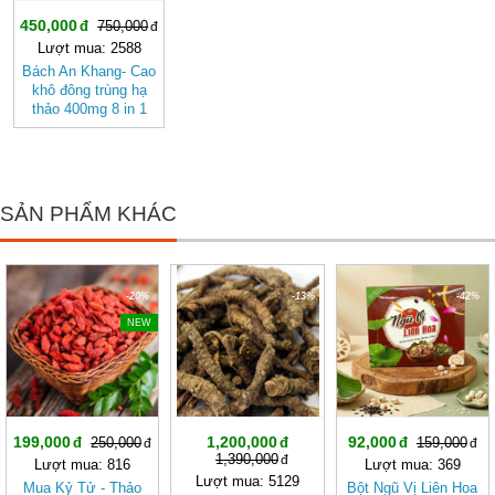
450,000
750,000
Lượt mua: 2588
Bách An Khang- Cao
khô đông trùng hạ
thảo 400mg 8 in 1
đậm đặc gấp 10 giúp
khoẻ từ bên trong
giúp bảo vệ gia đình
bạn
SẢN PHẨM KHÁC
-20%
-13%
-42%
NEW
199,000
1,200,000
92,000
250,000
159,000
1,390,000
Lượt mua: 816
Lượt mua: 369
Lượt mua: 5129
Mua Kỷ Tử - Thảo
Bột Ngũ Vị Liên Hoa