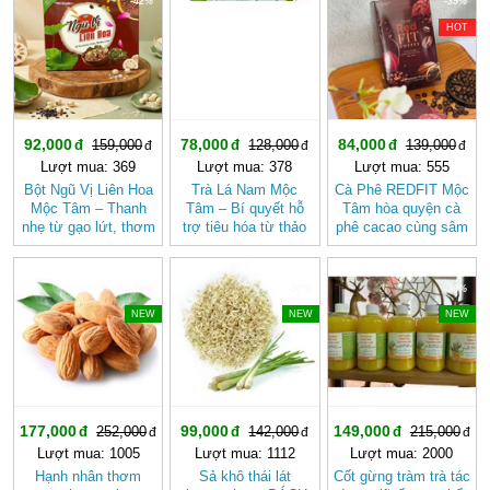
-42%
-39%
-39%
HOT
92,000
78,000
84,000
159,000
128,000
139,000
Lượt mua: 369
Lượt mua: 378
Lượt mua: 555
Bột Ngũ Vị Liên Hoa
Trà Lá Nam Mộc
Cà Phê REDFIT Mộc
Mộc Tâm – Thanh
Tâm – Bí quyết hỗ
Tâm hòa quyện cà
nhẹ từ gạo lứt, thơm
trợ tiêu hóa từ thảo
phê cacao cùng sâm
bùi vị hạt sen
mộc tự nhiên
và củ dền dễ uống
-29%
-30%
-30%
NEW
NEW
NEW
177,000
99,000
149,000
252,000
142,000
215,000
Lượt mua: 1005
Lượt mua: 1112
Lượt mua: 2000
Hạnh nhân thơm
Sả khô thái lát
Cốt gừng tràm trà tác