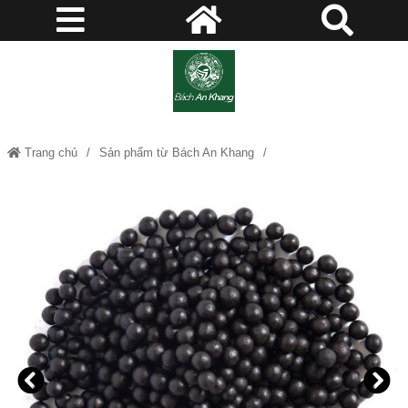
Trang chủ
Sản phẩm từ Bách An Khang
Hà thủ ô hoàn loại thượng hạng - Làm đen râu tóc, sáng da, bổ thận, ích
tinh, mạnh gân cốt, bổ máu, nâng cao thể trạng, kéo dài tuổi thọ JD220
hathuohoan