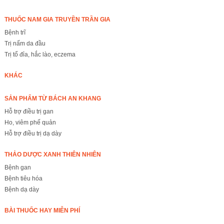
THUỐC NAM GIA TRUYỀN TRẦN GIA
Bệnh trĩ
Trị nấm da đầu
Trị tổ đỉa, hắc lào, eczema
KHÁC
SẢN PHẨM TỪ BÁCH AN KHANG
Hỗ trợ điều trị gan
Ho, viêm phế quản
Hỗ trợ điều trị dạ dày
THẢO DƯỢC XANH THIÊN NHIÊN
Bệnh gan
Bệnh tiêu hóa
Bệnh dạ dày
BÀI THUỐC HAY MIỄN PHÍ