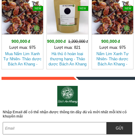
-25%
NEW
NEW
NEW
900,000
900,000
900,000
1,200,000
Lượt mua: 975
Lượt mua: 821
Lượt mua: 975
Mua Nấm Lim Xanh
Hà thủ ô hoàn loại
Nấm Lim Xanh Tự
Tự Nhiên- Thảo dược
thượng hạng - Thảo
Nhiên- Thảo dược
Bách An Khang -
dược Bách An Khang
Bách An Khang -
JD064
JD220 hathuohoan
JD064
Nhập Email để có thể nhận được thông tin đầy đủ và mới nhất mỗi khi có
khuyến mãi
GỬI