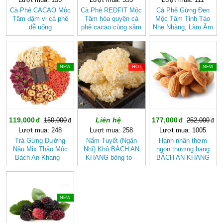
Cà Phê CACAO Mộc
Cà Phê REDFIT Mộc
Cà Phê Gừng Đen
Tâm đậm vị cà phê
Tâm hòa quyện cà
Mộc Tâm Tỉnh Táo
dễ uống
phê cacao cùng sâm
Nhẹ Nhàng, Làm Ấm
và củ dền dễ uống
Cơ Thể
-20%
-29%
NEW
HOT
NEW
119,000
Liên hệ
177,000
150,000
252,000
Lượt mua: 248
Lượt mua: 258
Lượt mua: 1005
Trà Gừng Đường
Nấm Tuyết (Ngân
Hạnh nhân thơm
Nâu Mix Thảo Mộc
Nhĩ) Khô BÁCH AN
ngon thượng hạng
Bách An Khang –
KHANG bông to –
BÁCH AN KHANG
Thơm Ấm Tự Nhiên,
Dưỡng Nhan, Nấu
tốt cho sức khỏe,
Dễ Uống
Chè
giàu dinh dưỡng
-28%
NEW