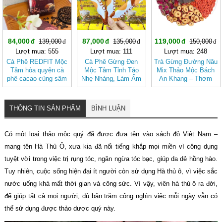
84,000
87,000
119,000
139,000
135,000
150,000
Lượt mua: 555
Lượt mua: 111
Lượt mua: 248
Cà Phê REDFIT Mộc
Cà Phê Gừng Đen
Trà Gừng Đường Nâu
Tâm hòa quyện cà
Mộc Tâm Tỉnh Táo
Mix Thảo Mộc Bách
phê cacao cùng sâm
Nhẹ Nhàng, Làm Ấm
An Khang – Thơm
và củ dền dễ uống
Cơ Thể
Ấm Tự Nhiên, Dễ
Uống
THÔNG TIN SẢN PHẨM
BÌNH LUẬN
Có một loại thảo mộc quý đã được đưa tên vào sách đỏ Việt Nam –
mang tên Hà Thủ Ô, xưa kia đã nổi tiếng khắp mọi miền vì công dụng
tuyệt vời trong việc trị rụng tóc, ngăn ngừa tóc bạc, giúp da dẻ hồng hào.
Tuy nhiên, cuộc sống hiện đại ít người còn sử dụng Hà thủ ô, vì việc sắc
nước uống khá mất thời gian và công sức. Vì vậy, viên hà thủ ô ra đời,
để giúp tất cả mọi người, dù bận trăm công nghìn việc mỗi ngày vẫn có
thể sử dụng được thảo dược quý này.