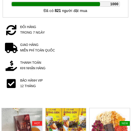
|
1000
Đã có
821
người đặt mua
ĐỔI HÀNG
TRONG 7 NGÀY
GIAO HÀNG
MIỄN PHÍ TOÀN QUỐC
THANH TOÁN
KHI NHẬN HÀNG
BẢO HÀNH VIP
12 THÁNG
-39%
-35%
-20%
HOT
NEW