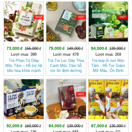
-53%
-46%
-39%
SALE
HOT
HOT
73,000
79,000
84,000
156,000
149,000
139,000
Lượt mua: 398
Lượt mua: 478
Lượt mua: 269
Trà Phan Tả Diệp
Trà Túi Lọc Dây Thìa
Trà búp ổi non Mộc
Mộc Tâm – Hỗ trợ hệ
Canh Mộc Tâm hỗ
Tâm - Hỗ Trợ Giảm
tiêu hóa khỏe mạnh
trợ ổn định đường
Mỡ Máu, Ổn Định
huyết
Đường Huyết, Mát
Gan, Tốt Cho Tim
Mạch- Hệ Tiêu Hóa
-45%
-39%
-35%
HOT
92,000
84,000
87,000
169,000
139,000
135,000
Lượt mua: 136
Lượt mua: 555
Lượt mua: 111