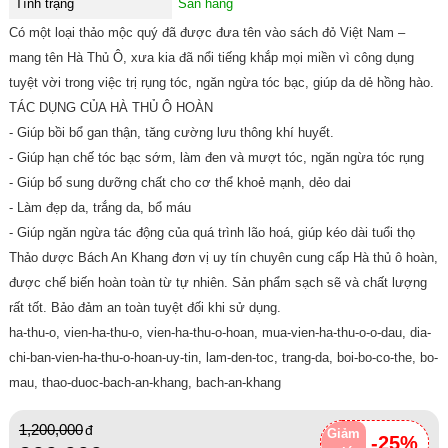
Tình trạng
Sẵn hàng
Có một loại thảo mộc quý đã được đưa tên vào sách đỏ Việt Nam –
mang tên Hà Thủ Ô, xưa kia đã nổi tiếng khắp mọi miền vì công dụng
tuyệt vời trong việc trị rụng tóc, ngăn ngừa tóc bạc, giúp da dẻ hồng hào.
TÁC DỤNG CỦA HÀ THỦ Ô HOÀN
- Giúp bồi bổ gan thận, tăng cường lưu thông khí huyết.
- Giúp hạn chế tóc bạc sớm, làm đen và mượt tóc, ngăn ngừa tóc rụng
- Giúp bổ sung dưỡng chất cho cơ thể khoẻ mạnh, dẻo dai
- Làm đẹp da, trắng da, bổ máu
- Giúp ngăn ngừa tác động của quá trình lão hoá, giúp kéo dài tuổi thọ
Thảo dược Bách An Khang đơn vị uy tín chuyên cung cấp Hà thủ ô hoàn,
được chế biến hoàn toàn từ tự nhiên. Sản phẩm sạch sẽ và chất lượng
rất tốt. Bảo đảm an toàn tuyệt đối khi sử dụng.
ha-thu-o, vien-ha-thu-o, vien-ha-thu-o-hoan, mua-vien-ha-thu-o-o-dau, dia-
chi-ban-vien-ha-thu-o-hoan-uy-tin, lam-den-toc, trang-da, boi-bo-co-the, bo-
mau, thao-duoc-bach-an-khang, bach-an-khang
1,200,000
Giảm
-25%