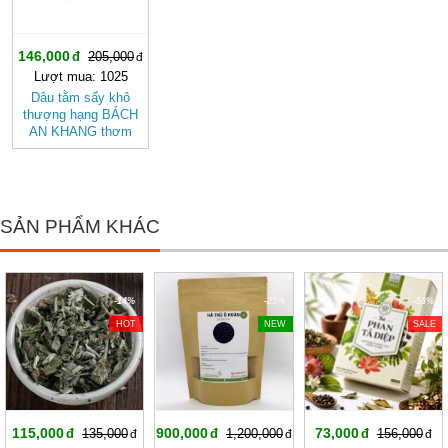
146,000
205,000
Lượt mua: 1025
Dâu tằm sấy khô
thượng hạng BÁCH
AN KHANG thơm
ngon tự nhiên, tố cho
sức khỏe & làm đẹp
SẢN PHẨM KHÁC
-14%
-25%
-53%
HOT
NEW
SALE
115,000
900,000
73,000
135,000
1,200,000
156,000