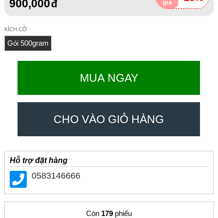
900,000
giá
KÍCH CỠ
Gói 500gram
MUA NGAY
CHO VÀO GIỎ HÀNG
Hỗ trợ đặt hàng
0583146666
Còn
179
phiếu