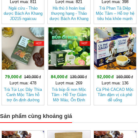
Lượt mua: 811
Lượt mua: 821
Lượt mua: 398
Ngải cứu - Thảo
Hà thủ ô hoàn loại
Trà Phan Tả Diệp
dược Bách An Khang
thượng hạng - Thảo
Mộc Tâm – Hỗ trợ hệ
JD215 ngaicuu
dược Bách An Khang
tiêu hóa khỏe mạnh
JD220 hathuohoan
-46%
-39%
-45%
HOT
HOT
79,000
84,000
92,000
149,000
139,000
169,000
Lượt mua: 478
Lượt mua: 269
Lượt mua: 136
Trà Túi Lọc Dây Thìa
Trà búp ổi non Mộc
Cà Phê CACAO Mộc
Canh Mộc Tâm hỗ
Tâm - Hỗ Trợ Giảm
Tâm đậm vị cà phê
trợ ổn định đường
Mỡ Máu, Ổn Định
dễ uống
huyết
Đường Huyết, Mát
Gan, Tốt Cho Tim
Sản phẩm cùng khoảng giá
Mạch- Hệ Tiêu Hóa