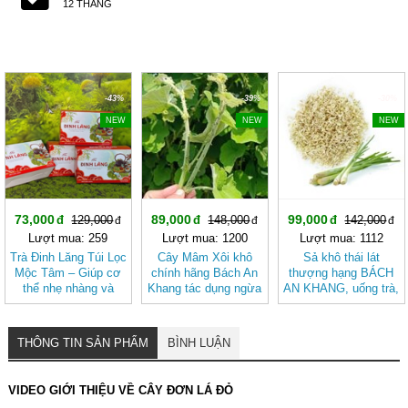
12 THÁNG
-43%
-39%
-30%
NEW
NEW
NEW
73,000
89,000
99,000
129,000
148,000
142,000
Lượt mua: 259
Lượt mua: 1200
Lượt mua: 1112
Trà Đinh Lăng Túi Lọc
Cây Mâm Xôi khô
Sả khô thái lát
Mộc Tâm – Giúp cơ
chính hãng Bách An
thượng hạng BÁCH
thể nhẹ nhàng và
Khang tác dụng ngừa
AN KHANG, uống trà,
tươi mát hơn
sỏi thận, tốt cho sức
làm gia vị, tốt cho
khỏe.
tiêu hóa
THÔNG TIN SẢN PHẨM
BÌNH LUẬN
VIDEO GIỚI THIỆU VỀ CÂY ĐƠN LÁ ĐỎ