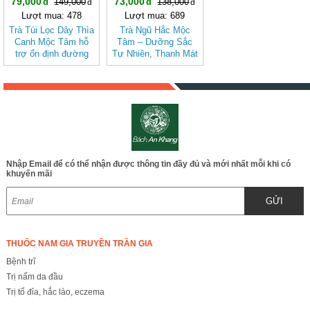
79,000
73,000
149,000
138,000
Lượt mua: 478
Lượt mua: 689
Trà Túi Lọc Dây Thìa
Trà Ngũ Hắc Mộc
Canh Mộc Tâm hỗ
Tâm – Dưỡng Sắc
trợ ổn định đường
Tự Nhiên, Thanh Mát
huyết
Dịu Nhẹ, Tốt Cho
Sức Khỏe
Nhập Email để có thể nhận được thông tin đầy đủ và mới nhất mỗi khi có
khuyến mãi
GỬI
THUỐC NAM GIA TRUYỀN TRẦN GIA
Bệnh trĩ
Trị nấm da đầu
Trị tổ đỉa, hắc lào, eczema