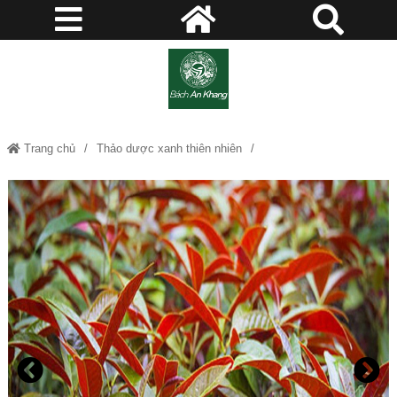
Trang chủ
Thảo dược xanh thiên nhiên
Đơn Lá Đỏ khô - Hỗ trợ người bị mẩn ngứa, tiêu hóa kém, viêm đại tràng
JD150 donlado