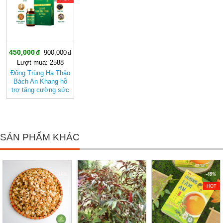
450,000
900,000
Lượt mua: 2588
Đông Trùng Hạ Thảo
Bách An Khang hỗ
trợ tăng cường sức
khỏe, giảm mệt mỏi
(hộp 30 viên)
SẢN PHẨM KHÁC
-16%
-16%
-48%
HOT