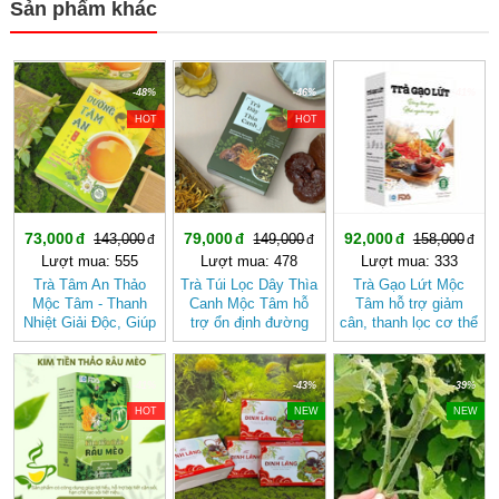
Sản phẩm khác
-48%
-46%
-41%
HOT
HOT
73,000
79,000
92,000
143,000
149,000
158,000
Lượt mua: 555
Lượt mua: 478
Lượt mua: 333
Trà Tâm An Thảo
Trà Túi Lọc Dây Thìa
Trà Gạo Lứt Mộc
Mộc Tâm - Thanh
Canh Mộc Tâm hỗ
Tâm hỗ trợ giảm
Nhiệt Giải Độc, Giúp
trợ ổn định đường
cân, thanh lọc cơ thể
Ngủ Ngon
huyết
mát gan
-41%
-43%
-39%
HOT
NEW
NEW