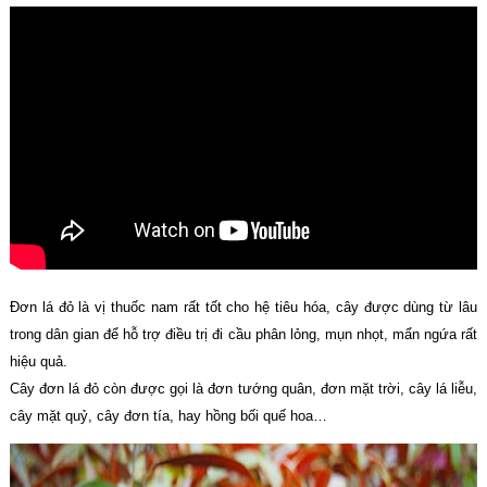
Đơn lá đỏ là vị thuốc nam rất tốt cho hệ tiêu hóa, cây được dùng từ lâu
trong dân gian để hỗ trợ điều trị đi cầu phân lỏng, mụn nhọt, mẩn ngứa rất
hiệu quả.
Cây đơn lá đỏ còn được gọi là đơn tướng quân, đơn mặt trời, cây lá liễu,
cây mặt quỷ, cây đơn tía, hay hồng bối quế hoa…