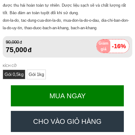
được thu hái hoàn toàn tự nhiên. Dược liệu sạch sẽ và chất lượng rất
tốt. Bảo đảm an toàn tuyệt đối khi sử dụng.
don-la-do, tac-dung-cua-don-la-do, mua-don-la-do-o-dau, dia-chi-ban-don-
la-do-uy-tin, thao-duoc-bach-an-khang, bach-an-khang
90,000
Giảm
-16%
75,000
giá
KÍCH CỠ
Gói 0,5kg
Gói 1kg
MUA NGAY
CHO VÀO GIỎ HÀNG