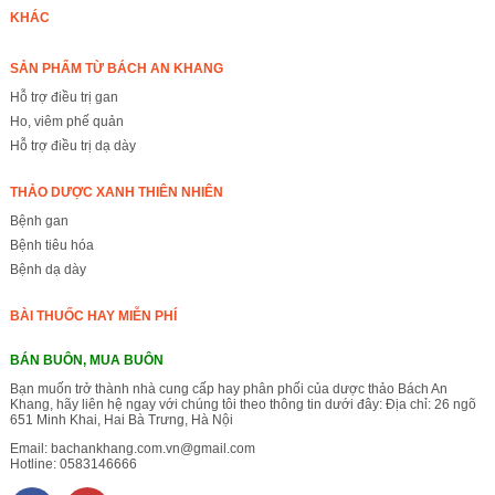
KHÁC
SẢN PHẨM TỪ BÁCH AN KHANG
Hỗ trợ điều trị gan
Ho, viêm phế quản
Hỗ trợ điều trị dạ dày
THẢO DƯỢC XANH THIÊN NHIÊN
Bệnh gan
Bệnh tiêu hóa
Bệnh dạ dày
BÀI THUỐC HAY MIỄN PHÍ
BÁN BUÔN, MUA BUÔN
Bạn muốn trở thành nhà cung cấp hay phân phối của dược thảo Bách An
Khang, hãy liên hệ ngay với chúng tôi theo thông tin dưới đây: Địa chỉ: 26 ngõ
651 Minh Khai, Hai Bà Trưng, Hà Nội
Email:
bachankhang.com.vn@gmail.com
Hotline:
0583146666