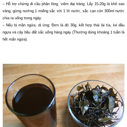
– Hỗ trợ chứng đi cầu phân lỏng, viêm đại tràng: Lấy 15-20g lá khô sao
vàng, gừng nướng 1 miếng sắc với 1 lít nước, sắc cạn còn 300ml nước
chia ra uống trong ngày.
– Nếu bị mần ngứa, dị ứng: Đơn lá đỏ 30g, kết hợp thài lài tía, ké đầu
ngựa và cây bầu đất sắc uống hàng ngày (Thường dùng khoảng 1 tuần là
hết mẩn ngứa).