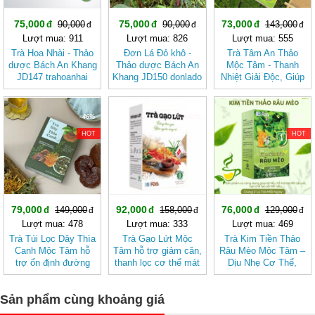
75,000
75,000
73,000
90,000
90,000
143,000
Lượt mua: 911
Lượt mua: 826
Lượt mua: 555
Trà Hoa Nhài - Thảo
Đơn Lá Đỏ khô -
Trà Tâm An Thảo
dược Bách An Khang
Thảo dược Bách An
Mộc Tâm - Thanh
JD147 trahoanhai
Khang JD150 donlado
Nhiệt Giải Độc, Giúp
Ngủ Ngon
-46%
-41%
-41%
HOT
HOT
79,000
92,000
76,000
149,000
158,000
129,000
Lượt mua: 478
Lượt mua: 333
Lượt mua: 469
Trà Túi Lọc Dây Thìa
Trà Gạo Lứt Mộc
Trà Kim Tiền Thảo
Canh Mộc Tâm hỗ
Tâm hỗ trợ giảm cân,
Râu Mèo Mộc Tâm –
trợ ổn định đường
thanh lọc cơ thể mát
Dịu Nhẹ Cơ Thể,
huyết
gan
Thanh Mát Mỗi Ngày
Sản phẩm cùng khoảng giá