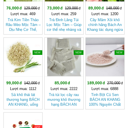
76,000
73,000
89,000
129,000
129,000
148,000
Lượt mua: 469
Lượt mua: 259
Lượt mua: 1200
Trà Kim Tiền Thảo
Trà Đinh Lăng Túi
Cây Mâm Xôi khô
Râu Mèo Mộc Tâm –
Lọc Mộc Tâm – Giúp
chính hãng Bách An
Dịu Nhẹ Cơ Thể,
cơ thể nhẹ nhàng và
Khang tác dụng ngừa
Thanh Mát Mỗi Ngày
tươi mát hơn
sỏi thận, tốt cho sức
khỏe.
-30%
-30%
NEW
NEW
NEW
99,000
85,000
189,000
142,000
270,000
Lượt mua: 1112
Lượt mua: 2222
Lượt mua: 6888
Sả khô thái lát
Trà túi lọc cây rau
Tinh Bột Củ Sen
thượng hạng BÁCH
mương khô thượng
BÁCH AN KHANG
AN KHANG, uống
hạng BÁCH AN
100% Nguyên Chất
trà, làm gia vị, tốt
KHANG tốt cho
Từ Củ Sen Tươi
cho tiêu hóa
người HP dạ dày
Không Pha giúp
thanh nhiệt, giải độc,
-50%
bổ khí, dưỡng huyết
HOT