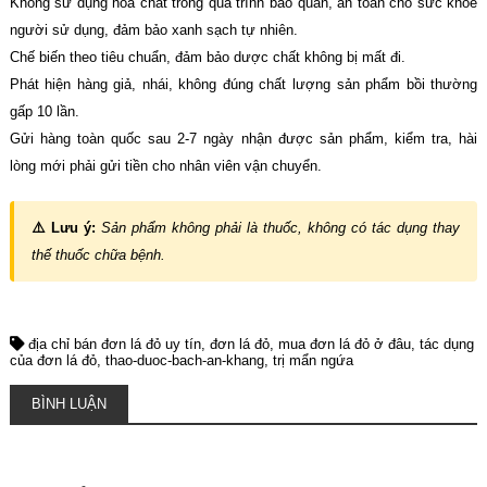
Không sử dụng hóa chất trong quá trình bảo quản, an toàn cho sức khỏe
người sử dụng, đảm bảo xanh sạch tự nhiên.
Chế biến theo tiêu chuẩn, đảm bảo dược chất không bị mất đi.
Phát hiện hàng giả, nhái, không đúng chất lượng sản phẩm bồi thường
gấp 10 lần.
Gửi hàng toàn quốc sau 2-7 ngày nhận được sản phẩm, kiểm tra, hài
lòng mới phải gửi tiền cho nhân viên vận chuyển.
⚠️ Lưu ý:
Sản phẩm không phải là thuốc, không có tác dụng thay
thế thuốc chữa bệnh.
địa chỉ bán đơn lá đỏ uy tín
đơn lá đỏ
mua đơn lá đỏ ở đâu
tác dụng
của đơn lá đỏ
thao-duoc-bach-an-khang
trị mẩn ngứa
BÌNH LUẬN