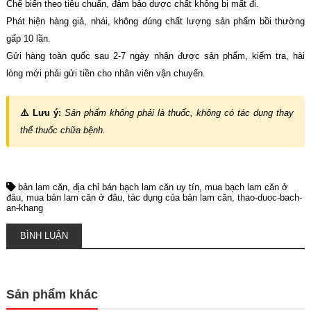
Chế biến theo tiêu chuẩn, đảm bảo dược chất không bị mất đi.
Phát hiện hàng giả, nhái, không đúng chất lượng sản phẩm bồi thường
gấp 10 lần.
Gửi hàng toàn quốc sau 2-7 ngày nhận được sản phẩm, kiểm tra, hài
lòng mới phải gửi tiền cho nhân viên vận chuyển.
⚠️ Lưu ý:
Sản phẩm không phải là thuốc, không có tác dụng thay
thế thuốc chữa bệnh.
bản lam căn
địa chỉ bán bạch lam căn uy tín
mua bạch lam căn ở
đâu
mua bản lam căn ở đâu
tác dụng của bản lam căn
thao-duoc-bach-
an-khang
BÌNH LUẬN
Sản phẩm khác