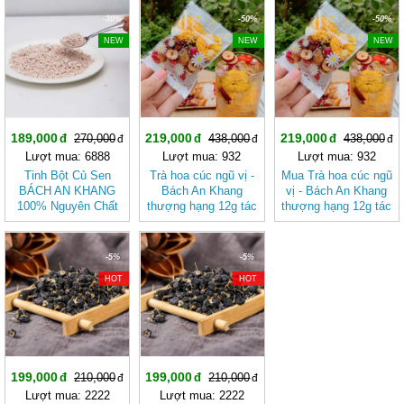
-30%
-50%
-50%
NEW
NEW
NEW
189,000
219,000
219,000
270,000
438,000
438,000
Lượt mua: 6888
Lượt mua: 932
Lượt mua: 932
Tinh Bột Củ Sen
Trà hoa cúc ngũ vị -
Mua Trà hoa cúc ngũ
BÁCH AN KHANG
Bách An Khang
vị - Bách An Khang
100% Nguyên Chất
thượng hạng 12g tác
thượng hạng 12g tác
Từ Củ Sen Tươi
dụng giúp đẹp da , tốt
dụng giúp đẹp da , tốt
Không Pha giúp
cho sức khỏe chính
cho sức khỏe
thanh nhiệt, giải độc,
hãng
-5%
-5%
bổ khí, dưỡng huyết
HOT
HOT
199,000
199,000
210,000
210,000
Lượt mua: 2222
Lượt mua: 2222