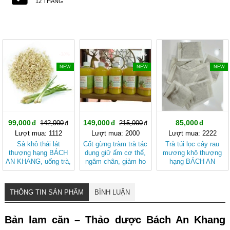
12 THÁNG
-30%
-30%
NEW
NEW
NEW
99,000
149,000
85,000
142,000
215,000
Lượt mua: 1112
Lượt mua: 2000
Lượt mua: 2222
Sả khô thái lát
Cốt gừng tràm trà tác
Trà túi lọc cây rau
thượng hạng BÁCH
dụng giữ ấm cơ thể,
mương khô thượng
AN KHANG, uống trà,
ngâm chân, giảm ho
hạng BÁCH AN
làm gia vị, tốt cho
chai 500ml
KHANG tốt cho
tiêu hóa
người HP dạ dày
THÔNG TIN SẢN PHẨM
BÌNH LUẬN
Bản lam căn – Thảo dược Bách An Khang