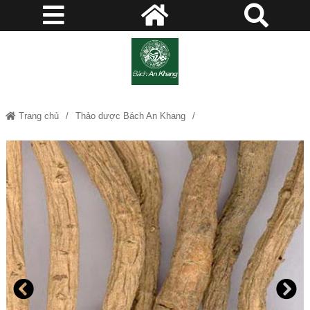
Trang chủ
Thảo dược Bách An Khang
Bản lam căn - Thảo dược Bách An Khang JD380 banlamcan