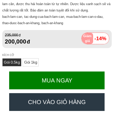
lam căn, được thu hái hoàn toàn từ tự nhiên. Dược liệu xanh sạch sẽ và
chất lượng rất tốt. Bảo đảm an toàn tuyệt đối khi sử dụng.
bach-lam-can, tac-dung-cua-bach-lam-can, mua-bach-lam-can-o-dau,
thao-duoc-bach-an-khang, bach-an-khang
235,000
Giảm
-14%
200,000
giá
KÍCH CỠ
Gói 0.5kg
Gói 1kg
MUA NGAY
CHO VÀO GIỎ HÀNG