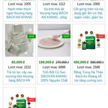
Lượt mua: 1005
Lượt mua: 1112
Lượt mua: 2000
Hạnh nhân thơm
Sả khô thái lát
Cốt gừng tràm trà tác
ngon thượng hạng
thượng hạng BÁCH
dụng giữ ấm cơ thể,
BÁCH AN KHANG
AN KHANG, uống
ngâm chân, giảm ho
tốt cho sức khỏe,
trà, làm gia vị, tốt
chai 500ml
giàu dinh dưỡng
cho tiêu hóa
-30%
-50%
NEW
NEW
HOT
85,000
189,000
450,000
270,000
900,000
Lượt mua: 2222
Lượt mua: 6888
Lượt mua: 2588
Trà túi lọc cây rau
Tinh Bột Củ Sen
Đông Trùng Hạ Thảo
mương khô thượng
BÁCH AN KHANG
Bách An Khang hỗ
hạng BÁCH AN
100% Nguyên Chất
trợ tăng cường sức
KHANG tốt cho
Từ Củ Sen Tươi
khỏe, giảm mệt mỏi
người HP dạ dày
Không Pha giúp
(hộp 30 viên)
thanh nhiệt, giải độc,
-40%
bổ khí, dưỡng huyết
HOT