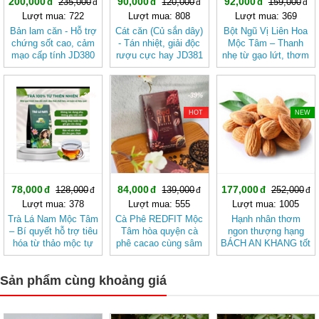
200,000
90,000
92,000
235,000
120,000
159,000
Lượt mua: 722
Lượt mua: 808
Lượt mua: 369
Bản lam căn - Hỗ trợ
Cát căn (Củ sắn dây)
Bột Ngũ Vị Liên Hoa
chứng sốt cao, cảm
- Tán nhiệt, giải độc
Mộc Tâm – Thanh
mạo cấp tính JD380
rượu cực hay JD381
nhẹ từ gạo lứt, thơm
banlamcan
catcan
bùi vị hạt sen
-39%
-39%
-29%
HOT
NEW
78,000
84,000
177,000
128,000
139,000
252,000
Lượt mua: 378
Lượt mua: 555
Lượt mua: 1005
Trà Lá Nam Mộc Tâm
Cà Phê REDFIT Mộc
Hạnh nhân thơm
– Bí quyết hỗ trợ tiêu
Tâm hòa quyện cà
ngon thượng hạng
hóa từ thảo mộc tự
phê cacao cùng sâm
BÁCH AN KHANG tốt
nhiên
và củ dền dễ uống
cho sức khỏe, giàu
dinh dưỡng
Sản phẩm cùng khoảng giá