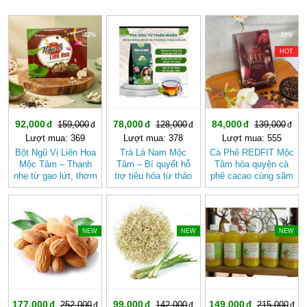
-42%
-39%
-39%
HOT
92,000
78,000
84,000
159,000
128,000
139,000
Lượt mua: 369
Lượt mua: 378
Lượt mua: 555
Bột Ngũ Vị Liên Hoa
Trà Lá Nam Mộc
Cà Phê REDFIT Mộc
Mộc Tâm – Thanh
Tâm – Bí quyết hỗ
Tâm hòa quyện cà
nhẹ từ gạo lứt, thơm
trợ tiêu hóa từ thảo
phê cacao cùng sâm
bùi vị hạt sen
mộc tự nhiên
và củ dền dễ uống
-29%
-30%
-30%
NEW
NEW
NEW
177,000
99,000
149,000
252,000
142,000
215,000