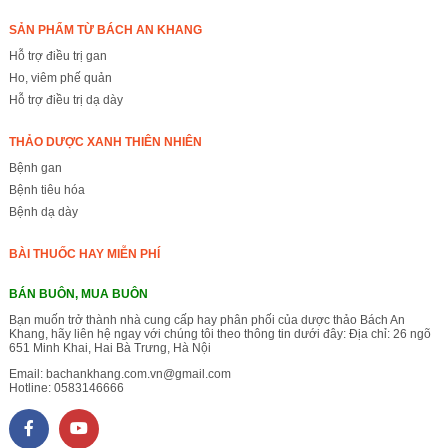
SẢN PHẨM TỪ BÁCH AN KHANG
Hỗ trợ điều trị gan
Ho, viêm phế quản
Hỗ trợ điều trị dạ dày
THẢO DƯỢC XANH THIÊN NHIÊN
Bệnh gan
Bệnh tiêu hóa
Bệnh dạ dày
BÀI THUỐC HAY MIỄN PHÍ
BÁN BUÔN, MUA BUÔN
Bạn muốn trở thành nhà cung cấp hay phân phối của dược thảo Bách An
Khang, hãy liên hệ ngay với chúng tôi theo thông tin dưới đây: Địa chỉ: 26 ngõ
651 Minh Khai, Hai Bà Trưng, Hà Nội
Email:
bachankhang.com.vn@gmail.com
Hotline:
0583146666