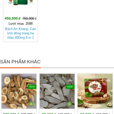
450,000
750,000
Lượt mua: 2588
Bách An Khang- Cao
khô đông trùng hạ
thảo 400mg 8 in 1
đậm đặc gấp 10 giúp
khoẻ từ bên trong
giúp bảo vệ gia đình
bạn
SẢN PHẨM KHÁC
-14%
-25%
-42%
NEW
NEW