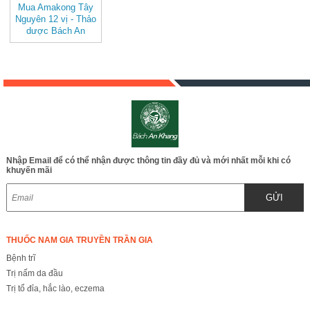
Mua Amakong Tây
Nguyên 12 vị - Thảo
dược Bách An
Khang - JD054
amakongtaynguyen
v2
Nhập Email để có thể nhận được thông tin đầy đủ và mới nhất mỗi khi có
khuyến mãi
GỬI
THUỐC NAM GIA TRUYỀN TRẦN GIA
Bệnh trĩ
Trị nấm da đầu
Trị tổ đỉa, hắc lào, eczema