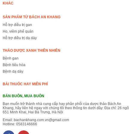
KHÁC
SẢN PHẨM TỪ BÁCH AN KHANG
Hỗ trợ điều trị gan
Ho, viêm phế quản
Hỗ trợ điều trị dạ dày
THẢO DƯỢC XANH THIÊN NHIÊN
Bệnh gan
Bệnh tiêu hóa
Bệnh dạ dày
BÀI THUỐC HAY MIỄN PHÍ
BÁN BUÔN, MUA BUÔN
Bạn muốn trở thành nhà cung cấp hay phân phối của dược thảo Bách An
Khang, hãy liên hệ ngay với chúng tôi theo thông tin dưới đây: Địa chỉ: 26 ngõ
651 Minh Khai, Hai Bà Trưng, Hà Nội
Email:
bachankhang.com.vn@gmail.com
Hotline:
0583146666