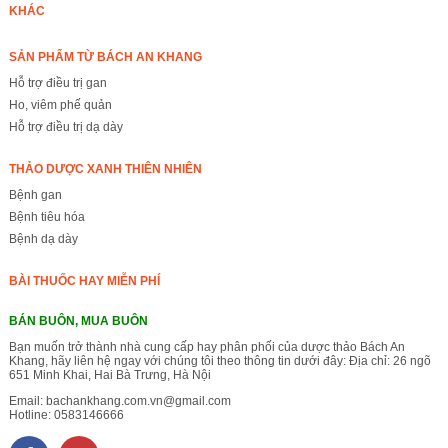
KHÁC
SẢN PHẨM TỪ BÁCH AN KHANG
Hỗ trợ điều trị gan
Ho, viêm phế quản
Hỗ trợ điều trị dạ dày
THẢO DƯỢC XANH THIÊN NHIÊN
Bệnh gan
Bệnh tiêu hóa
Bệnh dạ dày
BÀI THUỐC HAY MIỄN PHÍ
BÁN BUÔN, MUA BUÔN
Bạn muốn trở thành nhà cung cấp hay phân phối của dược thảo Bách An
Khang, hãy liên hệ ngay với chúng tôi theo thông tin dưới đây: Địa chỉ: 26 ngõ
651 Minh Khai, Hai Bà Trưng, Hà Nội
Email:
bachankhang.com.vn@gmail.com
Hotline:
0583146666