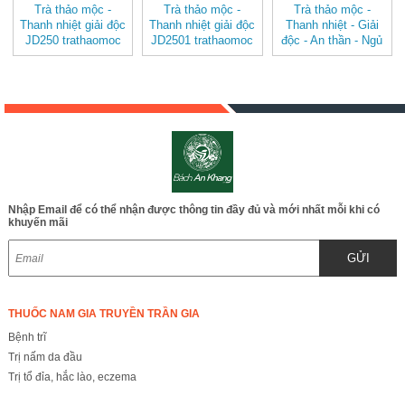
Trà thảo mộc -
Trà thảo mộc -
Trà thảo mộc -
Thanh nhiệt giải độc
Thanh nhiệt giải độc
Thanh nhiệt - Giải
JD250 trathaomoc
JD2501 trathaomoc
độc - An thần - Ngủ
ngon - Bảo vệ dạ
dày, Tá tràng -
JD253
Nhập Email để có thể nhận được thông tin đầy đủ và mới nhất mỗi khi có
khuyến mãi
GỬI
THUỐC NAM GIA TRUYỀN TRẦN GIA
Bệnh trĩ
Trị nấm da đầu
Trị tổ đỉa, hắc lào, eczema