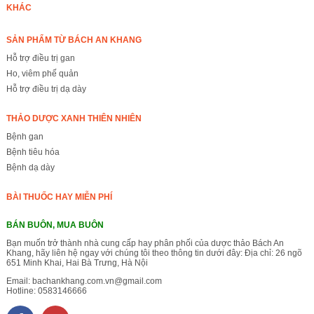
KHÁC
SẢN PHẨM TỪ BÁCH AN KHANG
Hỗ trợ điều trị gan
Ho, viêm phế quản
Hỗ trợ điều trị dạ dày
THẢO DƯỢC XANH THIÊN NHIÊN
Bệnh gan
Bệnh tiêu hóa
Bệnh dạ dày
BÀI THUỐC HAY MIỄN PHÍ
BÁN BUÔN, MUA BUÔN
Bạn muốn trở thành nhà cung cấp hay phân phối của dược thảo Bách An
Khang, hãy liên hệ ngay với chúng tôi theo thông tin dưới đây: Địa chỉ: 26 ngõ
651 Minh Khai, Hai Bà Trưng, Hà Nội
Email:
bachankhang.com.vn@gmail.com
Hotline:
0583146666