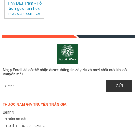
Tinh Dầu Tràm - Hỗ
trợ người bị nhức
mỏi, cảm cúm, có
tác dụng tốt cho mẹ
và trẻ sơ sinh
JD106
Nhập Email để có thể nhận được thông tin đầy đủ và mới nhất mỗi khi có
khuyến mãi
GỬI
THUỐC NAM GIA TRUYỀN TRẦN GIA
Bệnh trĩ
Trị nấm da đầu
Trị tổ đỉa, hắc lào, eczema