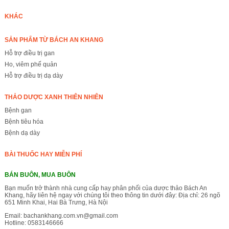
KHÁC
SẢN PHẨM TỪ BÁCH AN KHANG
Hỗ trợ điều trị gan
Ho, viêm phế quản
Hỗ trợ điều trị dạ dày
THẢO DƯỢC XANH THIÊN NHIÊN
Bệnh gan
Bệnh tiêu hóa
Bệnh dạ dày
BÀI THUỐC HAY MIỄN PHÍ
BÁN BUÔN, MUA BUÔN
Bạn muốn trở thành nhà cung cấp hay phân phối của dược thảo Bách An
Khang, hãy liên hệ ngay với chúng tôi theo thông tin dưới đây: Địa chỉ: 26 ngõ
651 Minh Khai, Hai Bà Trưng, Hà Nội
Email:
bachankhang.com.vn@gmail.com
Hotline:
0583146666