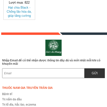
Lượt mua: 822
Hạt chia Black -
Chống lão hóa da,
giúp tăng cường
sức khỏe, giảm béo,
tốt cho sự phát triển
của trí não, ăng
cường sữa cho phụ
nữ mang thai và sau
sinh, chống táo
bón,..JD246
hatchiablack
Nhập Email để có thể nhận được thông tin đầy đủ và mới nhất mỗi khi có
khuyến mãi
GỬI
THUỐC NAM GIA TRUYỀN TRẦN GIA
Bệnh trĩ
Trị nấm da đầu
Trị tổ đỉa, hắc lào, eczema