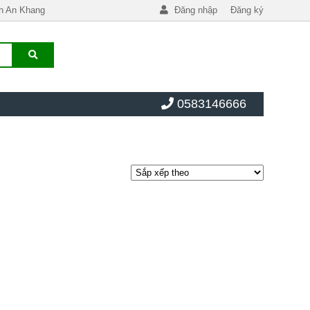
h An Khang
Đăng nhập
Đăng ký
0583146666