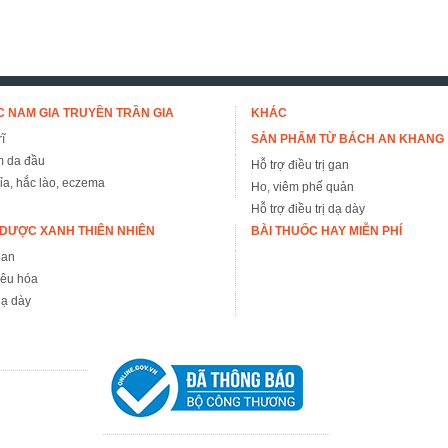
 NAM GIA TRUYỀN TRẦN GIA
KHÁC
ĩ
SẢN PHẨM TỪ BÁCH AN KHANG
m da đầu
Hỗ trợ điều trị gan
đỉa, hắc lào, eczema
Ho, viêm phế quản
Hỗ trợ điều trị dạ dày
DƯỢC XANH THIÊN NHIÊN
BÀI THUỐC HAY MIỄN PHÍ
gan
iêu hóa
ạ dày