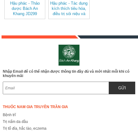
Hậu phác - Thảo
Hậu phác - Tác dụng
dược Bách An
kích thích tiêu hóa,
Khang JD299
điều trị sỏi niệu và
hauphac
viêm gan mạn tính
JD299 hauphac
Nhập Email để có thể nhận được thông tin đầy đủ và mới nhất mỗi khi có
khuyến mãi
GỬI
THUỐC NAM GIA TRUYỀN TRẦN GIA
Bệnh trĩ
Trị nấm da đầu
Trị tổ đỉa, hắc lào, eczema