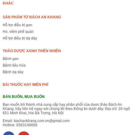
KHÁC
SẢN PHẨM TỪ BÁCH AN KHANG
Hỗ trợ điều trị gan
Ho, viêm phế quản
Hỗ trợ điều trị dạ dày
THẢO DƯỢC XANH THIÊN NHIÊN
Bệnh gan
Bệnh tiêu hóa
Bệnh dạ dày
BÀI THUỐC HAY MIỄN PHÍ
BÁN BUÔN, MUA BUÔN
Bạn muốn trở thành nhà cung cấp hay phân phối của dược thảo Bách An
Khang, hãy liên hệ ngay với chúng tôi theo thông tin dưới đây: Địa chỉ: 26 ngõ
651 Minh Khai, Hai Bà Trưng, Hà Nội
Email:
bachankhang.com.vn@gmail.com
Hotline:
0583146666