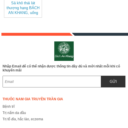
Sả khô thái lát
thượng hạng BÁCH
AN KHANG, uống
trà, làm gia vị, tốt
cho tiêu hóa
Nhập Email để có thể nhận được thông tin đầy đủ và mới nhất mỗi khi có
khuyến mãi
GỬI
THUỐC NAM GIA TRUYỀN TRẦN GIA
Bệnh trĩ
Trị nấm da đầu
Trị tổ đỉa, hắc lào, eczema