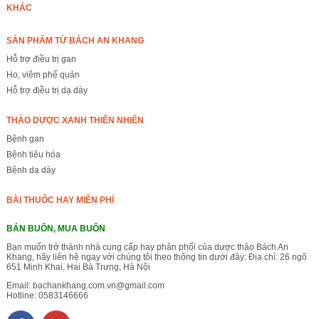
KHÁC
SẢN PHẨM TỪ BÁCH AN KHANG
Hỗ trợ điều trị gan
Ho, viêm phế quản
Hỗ trợ điều trị dạ dày
THẢO DƯỢC XANH THIÊN NHIÊN
Bệnh gan
Bệnh tiêu hóa
Bệnh dạ dày
BÀI THUỐC HAY MIỄN PHÍ
BÁN BUÔN, MUA BUÔN
Bạn muốn trở thành nhà cung cấp hay phân phối của dược thảo Bách An
Khang, hãy liên hệ ngay với chúng tôi theo thông tin dưới đây: Địa chỉ: 26 ngõ
651 Minh Khai, Hai Bà Trưng, Hà Nội
Email:
bachankhang.com.vn@gmail.com
Hotline:
0583146666