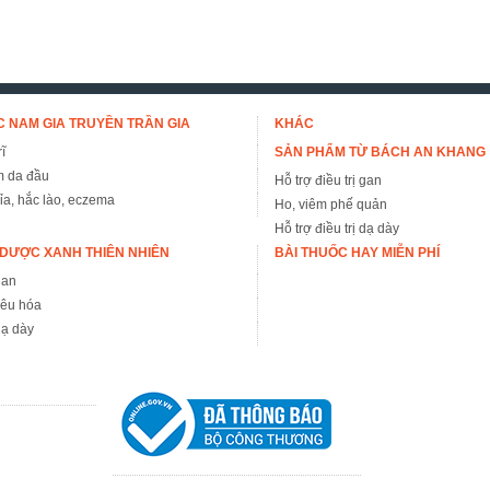
 NAM GIA TRUYỀN TRẦN GIA
KHÁC
ĩ
SẢN PHẨM TỪ BÁCH AN KHANG
m da đầu
Hỗ trợ điều trị gan
đỉa, hắc lào, eczema
Ho, viêm phế quản
Hỗ trợ điều trị dạ dày
DƯỢC XANH THIÊN NHIÊN
BÀI THUỐC HAY MIỄN PHÍ
gan
iêu hóa
ạ dày