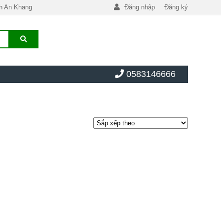
h An Khang
Đăng nhập
Đăng ký
0583146666