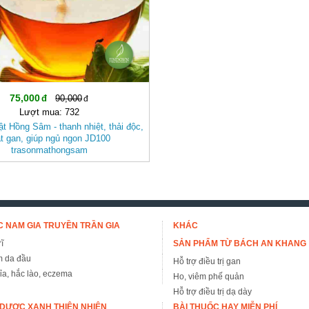
75,000
90,000
Lượt mua: 732
t Hồng Sâm - thanh nhiệt, thải độc,
t gan, giúp ngủ ngon JD100
trasonmathongsam
 NAM GIA TRUYỀN TRẦN GIA
KHÁC
ĩ
SẢN PHẨM TỪ BÁCH AN KHANG
m da đầu
Hỗ trợ điều trị gan
đỉa, hắc lào, eczema
Ho, viêm phế quản
Hỗ trợ điều trị dạ dày
DƯỢC XANH THIÊN NHIÊN
BÀI THUỐC HAY MIỄN PHÍ