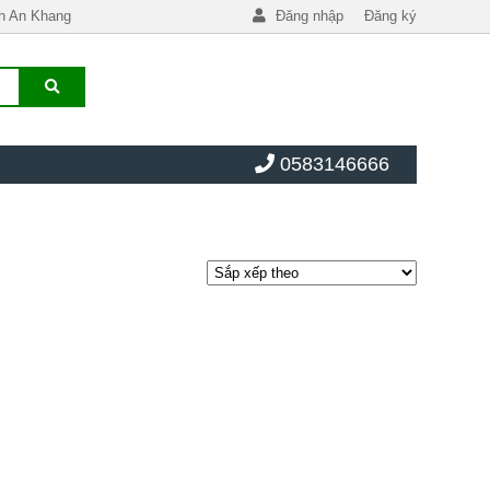
h An Khang
Đăng nhập
Đăng ký
0583146666