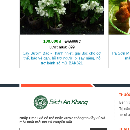
100,000
143,000
Lượt mua: 899
Cây Bướm Bạc - Thanh nhiệt, giải độc cho cơ
Trà Sơn Mậ
thể, bảo vệ gan, hỗ trợ người bị say nắng, hỗ
má
trợ bệnh sổ mũi BAK821
THUỐC
Bệnh tr
Trị nấ
Trị tổ 
Nhập Email để có thể nhận được thông tin đầy đủ và
mới nhất mỗi khi có khuyến mãi
THẢO 