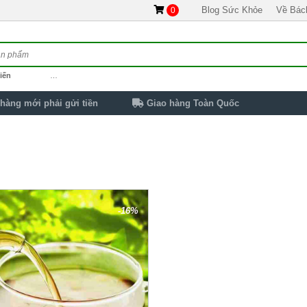
Blog Sức Khỏe
Về Bác
0
iến
…
hàng mới phải gửi tiền
Giao hàng Toàn Quốc
-16%