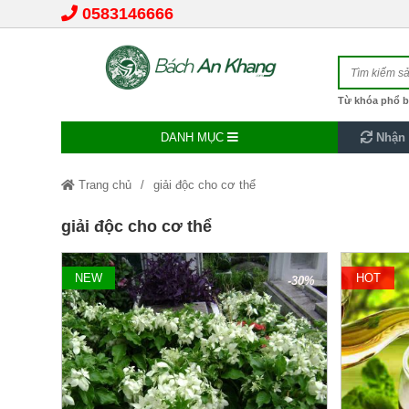
0583146666
Từ khóa phổ b
DANH MỤC
Nhận 
Trang chủ
giải độc cho cơ thể
giải độc cho cơ thể
NEW
HOT
-30%