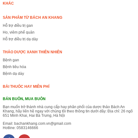
KHÁC
SẢN PHẨM TỪ BÁCH AN KHANG
Hỗ trợ điều trị gan
Ho, viêm phế quản
Hỗ trợ điều trị dạ dày
THẢO DƯỢC XANH THIÊN NHIÊN
Bệnh gan
Bệnh tiêu hóa
Bệnh dạ dày
BÀI THUỐC HAY MIỄN PHÍ
BÁN BUÔN, MUA BUÔN
Bạn muốn trở thành nhà cung cấp hay phân phối của dược thảo Bách An
Khang, hãy liên hệ ngay với chúng tôi theo thông tin dưới đây: Địa chỉ: 26 ngõ
651 Minh Khai, Hai Bà Trưng, Hà Nội
Email:
bachankhang.com.vn@gmail.com
Hotline:
0583146666