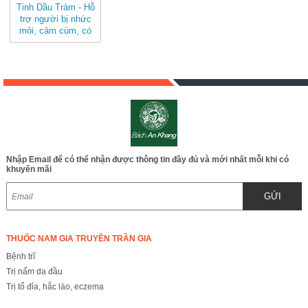
Tinh Dầu Tràm - Hỗ
trợ người bị nhức
mỏi, cảm cúm, có
tác dụng tốt cho mẹ
và trẻ sơ sinh
JD106
Nhập Email để có thể nhận được thông tin đầy đủ và mới nhất mỗi khi có
khuyến mãi
GỬI
THUỐC NAM GIA TRUYỀN TRẦN GIA
Bệnh trĩ
Trị nấm da đầu
Trị tổ đỉa, hắc lào, eczema