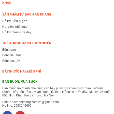
KHÁC
SẢN PHẨM TỪ BÁCH AN KHANG
Hỗ trợ điều trị gan
Ho, viêm phế quản
Hỗ trợ điều trị dạ dày
THẢO DƯỢC XANH THIÊN NHIÊN
Bệnh gan
Bệnh tiêu hóa
Bệnh dạ dày
BÀI THUỐC HAY MIỄN PHÍ
BÁN BUÔN, MUA BUÔN
Bạn muốn trở thành nhà cung cấp hay phân phối của dược thảo Bách An
Khang, hãy liên hệ ngay với chúng tôi theo thông tin dưới đây: Địa chỉ: 26 ngõ
651 Minh Khai, Hai Bà Trưng, Hà Nội
Email:
bachankhang.com.vn@gmail.com
Hotline:
0583146666