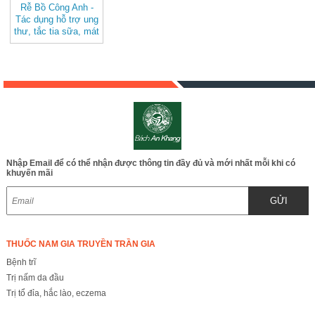
Rễ Bồ Công Anh -
Tác dụng hỗ trợ ung
thư, tắc tia sữa, mát
gan Thảo dược
Bách An Khang
BAK800
Nhập Email để có thể nhận được thông tin đầy đủ và mới nhất mỗi khi có
khuyến mãi
GỬI
THUỐC NAM GIA TRUYỀN TRẦN GIA
Bệnh trĩ
Trị nấm da đầu
Trị tổ đỉa, hắc lào, eczema