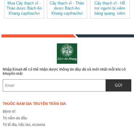
Mua Cây thạch vĩ -
Cây thạch vĩ - Thảo
Cây thạch vĩ - Hỗ
Thảo dược Bách An
dược Bách An
trợ người bị viêm
Khang caythachvi
Khang caythachvi
bàng quang, viêm
v2
tiết niệu, viêm phế
quản JD353
caythachvi
Nhập Email để có thể nhận được thông tin đầy đủ và mới nhất mỗi khi có
khuyến mãi
GỬI
THUỐC NAM GIA TRUYỀN TRẦN GIA
Bệnh trĩ
Trị nấm da đầu
Trị tổ đỉa, hắc lào, eczema