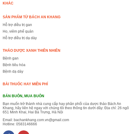
KHÁC
SẢN PHẨM TỪ BÁCH AN KHANG
Hỗ trợ điều trị gan
Ho, viêm phế quản
Hỗ trợ điều trị dạ dày
THẢO DƯỢC XANH THIÊN NHIÊN
Bệnh gan
Bệnh tiêu hóa
Bệnh dạ dày
BÀI THUỐC HAY MIỄN PHÍ
BÁN BUÔN, MUA BUÔN
Bạn muốn trở thành nhà cung cấp hay phân phối của dược thảo Bách An
Khang, hãy liên hệ ngay với chúng tôi theo thông tin dưới đây: Địa chỉ: 26 ngõ
651 Minh Khai, Hai Bà Trưng, Hà Nội
Email:
bachankhang.com.vn@gmail.com
Hotline:
0583146666