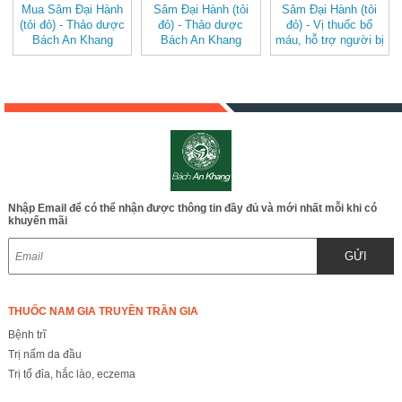
Mua Sâm Đại Hành
Sâm Đại Hành (tỏi
Sâm Đại Hành (tỏi
(tỏi đỏ) - Thảo dược
đỏ) - Thảo dược
đỏ) - Vị thuốc bổ
Bách An Khang
Bách An Khang
máu, hỗ trợ người bị
JD151
JD151 samdaihanh
viêm nhiễm JD151
samdaihanhv2
samdaihanh
Nhập Email để có thể nhận được thông tin đầy đủ và mới nhất mỗi khi có
khuyến mãi
GỬI
THUỐC NAM GIA TRUYỀN TRẦN GIA
Bệnh trĩ
Trị nấm da đầu
Trị tổ đỉa, hắc lào, eczema