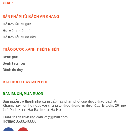
KHÁC
SẢN PHẨM TỪ BÁCH AN KHANG
Hỗ trợ điều trị gan
Ho, viêm phế quản
Hỗ trợ điều trị dạ dày
THẢO DƯỢC XANH THIÊN NHIÊN
Bệnh gan
Bệnh tiêu hóa
Bệnh dạ dày
BÀI THUỐC HAY MIỄN PHÍ
BÁN BUÔN, MUA BUÔN
Bạn muốn trở thành nhà cung cấp hay phân phối của dược thảo Bách An
Khang, hãy liên hệ ngay với chúng tôi theo thông tin dưới đây: Địa chỉ: 26 ngõ
651 Minh Khai, Hai Bà Trưng, Hà Nội
Email:
bachankhang.com.vn@gmail.com
Hotline:
0583146666