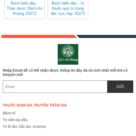
Bạch biển đậu -
Bạch biển đậu - Vị
Thảo dược Bách An
thuốc quý trị trúng
Khang JD272
độc cực hay JD272
bachbiendau
bachbiendau
Nhập Email để có thể nhận được thông tin đầy đủ và mới nhất mỗi khi có
khuyến mãi
GỬI
THUỐC NAM GIA TRUYỀN TRẦN GIA
Bệnh trĩ
Trị nấm da đầu
Trị tổ đỉa, hắc lào, eczema