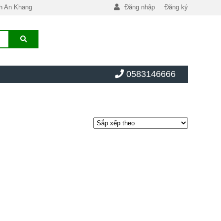
h An Khang
Đăng nhập
Đăng ký
0583146666