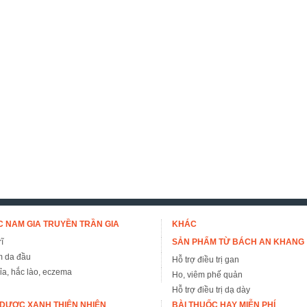
 NAM GIA TRUYỀN TRẦN GIA
KHÁC
ĩ
SẢN PHẨM TỪ BÁCH AN KHANG
m da đầu
Hỗ trợ điều trị gan
đỉa, hắc lào, eczema
Ho, viêm phế quản
Hỗ trợ điều trị dạ dày
DƯỢC XANH THIÊN NHIÊN
BÀI THUỐC HAY MIỄN PHÍ