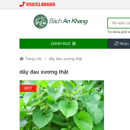
0583146666
Từ khóa phổ b
DANH MỤC
Nhận 
Trang chủ
dây đau xương thật
dây đau xương thật
HOT
-16%