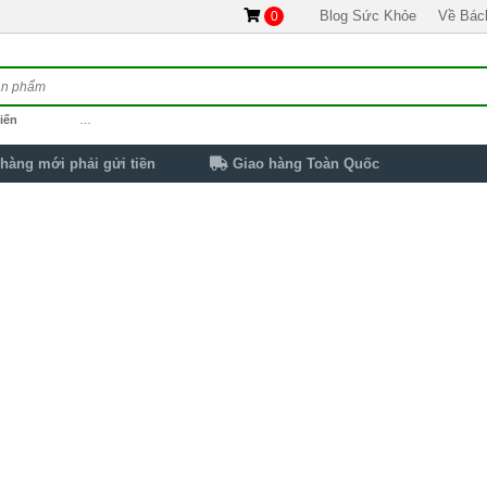
Blog Sức Khỏe
Về Bác
0
iến
…
hàng mới phải gửi tiền
Giao hàng Toàn Quốc