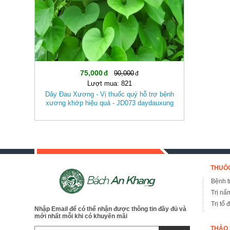
75,000
90,000
Lượt mua: 821
Dây Đau Xương - Vị thuốc quý hỗ trợ bệnh
xương khớp hiệu quả - JD073 daydauxung
THUỐC
Bệnh tr
Trị nấ
Trị tổ 
Nhập Email để có thể nhận được thông tin đầy đủ và
mới nhất mỗi khi có khuyến mãi
THẢO 