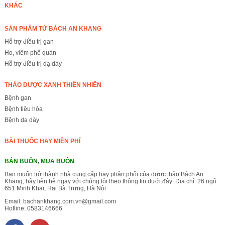
KHÁC
SẢN PHẨM TỪ BÁCH AN KHANG
Hỗ trợ điều trị gan
Ho, viêm phế quản
Hỗ trợ điều trị dạ dày
THẢO DƯỢC XANH THIÊN NHIÊN
Bệnh gan
Bệnh tiêu hóa
Bệnh dạ dày
BÀI THUỐC HAY MIỄN PHÍ
BÁN BUÔN, MUA BUÔN
Bạn muốn trở thành nhà cung cấp hay phân phối của dược thảo Bách An
Khang, hãy liên hệ ngay với chúng tôi theo thông tin dưới đây: Địa chỉ: 26 ngõ
651 Minh Khai, Hai Bà Trưng, Hà Nội
Email:
bachankhang.com.vn@gmail.com
Hotline:
0583146666