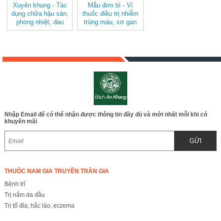
Xuyên khung - Tác
Mẫu đơn bì - Vị
dụng chữa hậu sản,
thuốc điều trị nhiễm
phong nhiệt, đau
trùng máu, xơ gan
đầu, xuất huyết tử
cổ trướng, quai bị
cung, hoa mắt,
JD266 maudonbi
chóng mặt… JD263
xuyenkhung
Nhập Email để có thể nhận được thông tin đầy đủ và mới nhất mỗi khi có
khuyến mãi
GỬI
THUỐC NAM GIA TRUYỀN TRẦN GIA
Bệnh trĩ
Trị nấm da đầu
Trị tổ đỉa, hắc lào, eczema