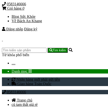
0583146666
Giỏ hàng
0
Blog Sức Khỏe
Về Bách An Khang
Đăng nhập
Đăng ký
Tìm kiếm
Từ khóa phổ biến
…
Danh mục
Nhận hàng mới phải gửi tiền
Giao hàng Toàn Quốc
0583146666
Trang chủ
củ tam thất giá rẻ