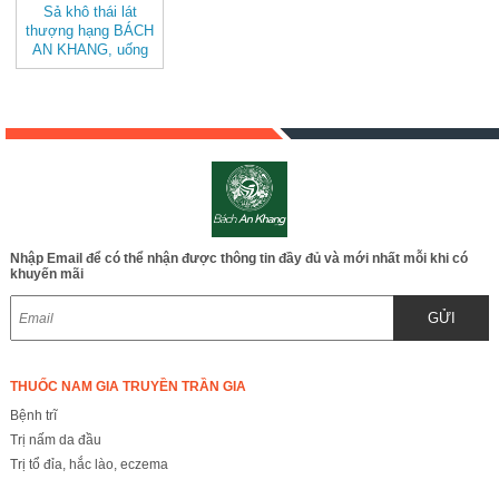
Sả khô thái lát
thượng hạng BÁCH
AN KHANG, uống
trà, làm gia vị, tốt
cho tiêu hóa
Nhập Email để có thể nhận được thông tin đầy đủ và mới nhất mỗi khi có
khuyến mãi
GỬI
THUỐC NAM GIA TRUYỀN TRẦN GIA
Bệnh trĩ
Trị nấm da đầu
Trị tổ đỉa, hắc lào, eczema