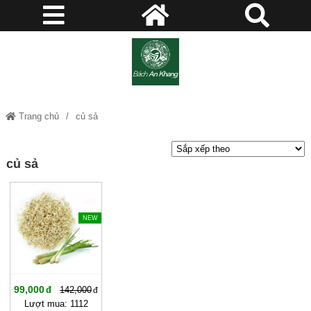
Trang chủ
củ sả
củ sả
-30%
NEW
99,000
142,000
Lượt mua: 1112