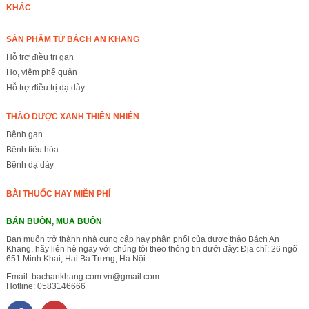
KHÁC
SẢN PHẨM TỪ BÁCH AN KHANG
Hỗ trợ điều trị gan
Ho, viêm phế quản
Hỗ trợ điều trị dạ dày
THẢO DƯỢC XANH THIÊN NHIÊN
Bệnh gan
Bệnh tiêu hóa
Bệnh dạ dày
BÀI THUỐC HAY MIỄN PHÍ
BÁN BUÔN, MUA BUÔN
Bạn muốn trở thành nhà cung cấp hay phân phối của dược thảo Bách An
Khang, hãy liên hệ ngay với chúng tôi theo thông tin dưới đây: Địa chỉ: 26 ngõ
651 Minh Khai, Hai Bà Trưng, Hà Nội
Email:
bachankhang.com.vn@gmail.com
Hotline:
0583146666