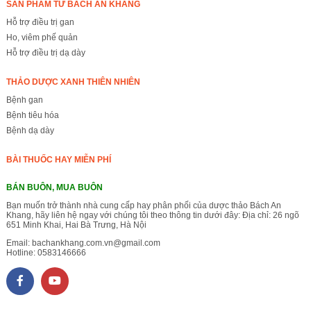
SẢN PHẨM TỪ BÁCH AN KHANG
Hỗ trợ điều trị gan
Ho, viêm phế quản
Hỗ trợ điều trị dạ dày
THẢO DƯỢC XANH THIÊN NHIÊN
Bệnh gan
Bệnh tiêu hóa
Bệnh dạ dày
BÀI THUỐC HAY MIỄN PHÍ
BÁN BUÔN, MUA BUÔN
Bạn muốn trở thành nhà cung cấp hay phân phối của dược thảo Bách An
Khang, hãy liên hệ ngay với chúng tôi theo thông tin dưới đây: Địa chỉ: 26 ngõ
651 Minh Khai, Hai Bà Trưng, Hà Nội
Email:
bachankhang.com.vn@gmail.com
Hotline:
0583146666