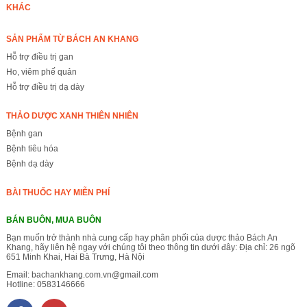
KHÁC
SẢN PHẨM TỪ BÁCH AN KHANG
Hỗ trợ điều trị gan
Ho, viêm phế quản
Hỗ trợ điều trị dạ dày
THẢO DƯỢC XANH THIÊN NHIÊN
Bệnh gan
Bệnh tiêu hóa
Bệnh dạ dày
BÀI THUỐC HAY MIỄN PHÍ
BÁN BUÔN, MUA BUÔN
Bạn muốn trở thành nhà cung cấp hay phân phối của dược thảo Bách An
Khang, hãy liên hệ ngay với chúng tôi theo thông tin dưới đây: Địa chỉ: 26 ngõ
651 Minh Khai, Hai Bà Trưng, Hà Nội
Email:
bachankhang.com.vn@gmail.com
Hotline:
0583146666