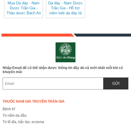
Mua Dạ dày - Nam
Dạ dày - Nam Dược
Dược Trần Gia -
Trần Gia - Hỗ trợ
Thảo dược Bách An
viêm loét dạ dày tá
Khang JD240 v2
tràng, trào ngược,
ăn không tiêu đầy
hơi JD240
Nhập Email để có thể nhận được thông tin đầy đủ và mới nhất mỗi khi có
khuyến mãi
GỬI
THUỐC NAM GIA TRUYỀN TRẦN GIA
Bệnh trĩ
Trị nấm da đầu
Trị tổ đỉa, hắc lào, eczema