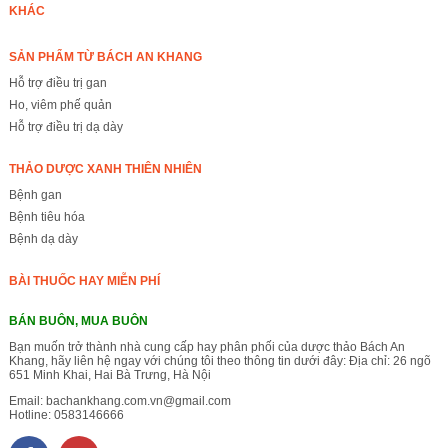
KHÁC
SẢN PHẨM TỪ BÁCH AN KHANG
Hỗ trợ điều trị gan
Ho, viêm phế quản
Hỗ trợ điều trị dạ dày
THẢO DƯỢC XANH THIÊN NHIÊN
Bệnh gan
Bệnh tiêu hóa
Bệnh dạ dày
BÀI THUỐC HAY MIỄN PHÍ
BÁN BUÔN, MUA BUÔN
Bạn muốn trở thành nhà cung cấp hay phân phối của dược thảo Bách An
Khang, hãy liên hệ ngay với chúng tôi theo thông tin dưới đây: Địa chỉ: 26 ngõ
651 Minh Khai, Hai Bà Trưng, Hà Nội
Email:
bachankhang.com.vn@gmail.com
Hotline:
0583146666