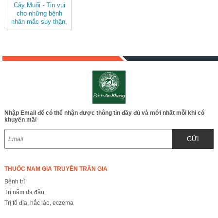
Cây Muối - Tin vui
cho những bệnh
nhân mắc suy thận,
bệnh hư JD188
caymuoi
Nhập Email để có thể nhận được thông tin đầy đủ và mới nhất mỗi khi có
khuyến mãi
GỬI
THUỐC NAM GIA TRUYỀN TRẦN GIA
Bệnh trĩ
Trị nấm da đầu
Trị tổ đỉa, hắc lào, eczema