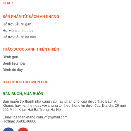
KHÁC
SẢN PHẨM TỪ BÁCH AN KHANG
Hỗ trợ điều trị gan
Ho, viêm phế quản
Hỗ trợ điều trị dạ dày
THẢO DƯỢC XANH THIÊN NHIÊN
Bệnh gan
Bệnh tiêu hóa
Bệnh dạ dày
BÀI THUỐC HAY MIỄN PHÍ
BÁN BUÔN, MUA BUÔN
Bạn muốn trở thành nhà cung cấp hay phân phối của dược thảo Bách An
Khang, hãy liên hệ ngay với chúng tôi theo thông tin dưới đây: Địa chỉ: 26 ngõ
651 Minh Khai, Hai Bà Trưng, Hà Nội
Email:
bachankhang.com.vn@gmail.com
Hotline:
0583146666