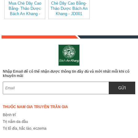
Mua Chè Dây Cao
Chè Dây Cao Bằng-
Bằng- Thảo Dược
Thảo Dược Bách An
Bách An Khang -
Khang - JD001
JD001 v2
Nhập Email để có thể nhận được thông tin đầy đủ và mới nhất mỗi khi có
khuyến mãi
GỬI
THUỐC NAM GIA TRUYỀN TRẦN GIA
Bệnh trĩ
Trị nấm da đầu
Trị tổ đỉa, hắc lào, eczema