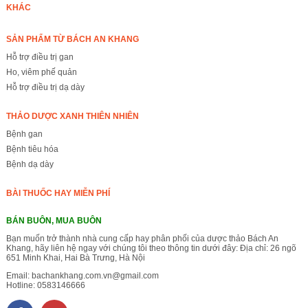
KHÁC
SẢN PHẨM TỪ BÁCH AN KHANG
Hỗ trợ điều trị gan
Ho, viêm phế quản
Hỗ trợ điều trị dạ dày
THẢO DƯỢC XANH THIÊN NHIÊN
Bệnh gan
Bệnh tiêu hóa
Bệnh dạ dày
BÀI THUỐC HAY MIỄN PHÍ
BÁN BUÔN, MUA BUÔN
Bạn muốn trở thành nhà cung cấp hay phân phối của dược thảo Bách An
Khang, hãy liên hệ ngay với chúng tôi theo thông tin dưới đây: Địa chỉ: 26 ngõ
651 Minh Khai, Hai Bà Trưng, Hà Nội
Email:
bachankhang.com.vn@gmail.com
Hotline:
0583146666