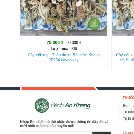
75,000
90,000
Lượt mua: 906
Cây cối xay - Thảo dược Bách An Khang
Cây cối x
JD234 caycoixay
trĩ, bí 
THUỐC
Bệnh tr
Trị nấ
Trị tổ 
Nhập Email để có thể nhận được thông tin đầy đủ và
mới nhất mỗi khi có khuyến mãi
THẢO 