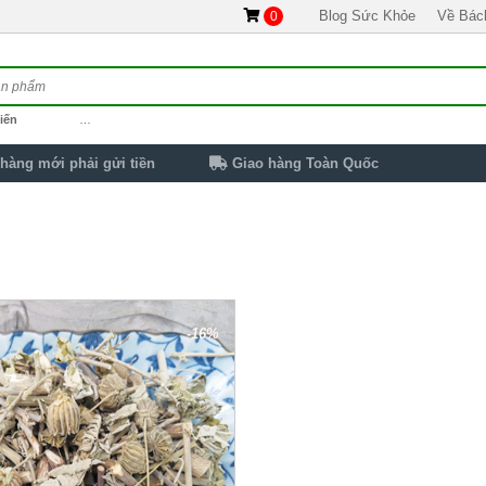
Blog Sức Khỏe
Về Bác
0
iến
…
hàng mới phải gửi tiền
Giao hàng Toàn Quốc
-16%