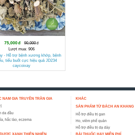
75,000
90,000
Lượt mua: 906
ay - Hỗ trợ bệnh xương khớp, bệnh
tiểu, tiểu buốt cực hiệu quả JD234
caycoixay
 NAM GIA TRUYỀN TRẦN GIA
KHÁC
ĩ
SẢN PHẨM TỪ BÁCH AN KHANG
m da đầu
Hỗ trợ điều trị gan
đỉa, hắc lào, eczema
Ho, viêm phế quản
Hỗ trợ điều trị dạ dày
DƯỢC XANH THIÊN NHIÊN
BÀI THUỐC HAY MIỄN PHÍ