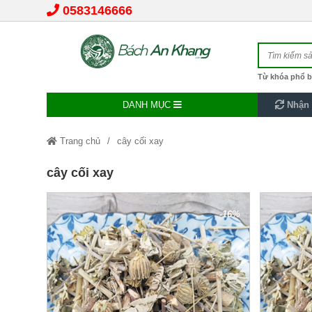
0583146666
Từ khóa phổ b
DANH MỤC
Nhận 
Trang chủ
cây cối xay
cây cối xay
-16%