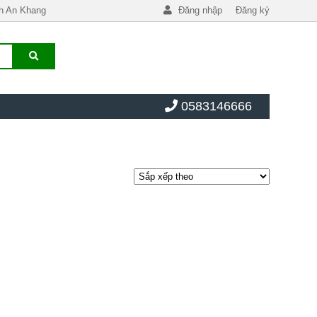
h An Khang
Đăng nhập
Đăng ký
0583146666