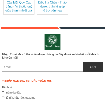
Cây Mặt Quỷ Cao
Diệp Hạ Châu - Thảo
Bằng - Vị thuốc quý
dược thần kì giúp
giúp thanh nhiệt giải
hỗ trợ bệnh gan
độc JD039
JD038 diephachau
caymatquy
Nhập Email để có thể nhận được thông tin đầy đủ và mới nhất mỗi khi có
khuyến mãi
GỬI
THUỐC NAM GIA TRUYỀN TRẦN GIA
Bệnh trĩ
Trị nấm da đầu
Trị tổ đỉa, hắc lào, eczema