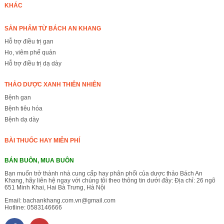
KHÁC
SẢN PHẨM TỪ BÁCH AN KHANG
Hỗ trợ điều trị gan
Ho, viêm phế quản
Hỗ trợ điều trị dạ dày
THẢO DƯỢC XANH THIÊN NHIÊN
Bệnh gan
Bệnh tiêu hóa
Bệnh dạ dày
BÀI THUỐC HAY MIỄN PHÍ
BÁN BUÔN, MUA BUÔN
Bạn muốn trở thành nhà cung cấp hay phân phối của dược thảo Bách An
Khang, hãy liên hệ ngay với chúng tôi theo thông tin dưới đây: Địa chỉ: 26 ngõ
651 Minh Khai, Hai Bà Trưng, Hà Nội
Email:
bachankhang.com.vn@gmail.com
Hotline:
0583146666