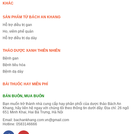
KHÁC
SẢN PHẨM TỪ BÁCH AN KHANG
Hỗ trợ điều trị gan
Ho, viêm phế quản
Hỗ trợ điều trị dạ dày
THẢO DƯỢC XANH THIÊN NHIÊN
Bệnh gan
Bệnh tiêu hóa
Bệnh dạ dày
BÀI THUỐC HAY MIỄN PHÍ
BÁN BUÔN, MUA BUÔN
Bạn muốn trở thành nhà cung cấp hay phân phối của dược thảo Bách An
Khang, hãy liên hệ ngay với chúng tôi theo thông tin dưới đây: Địa chỉ: 26 ngõ
651 Minh Khai, Hai Bà Trưng, Hà Nội
Email:
bachankhang.com.vn@gmail.com
Hotline:
0583146666