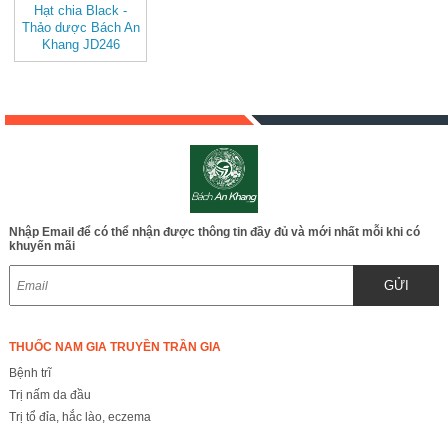
Hạt chia Black -
Thảo dược Bách An
Khang JD246
hatchiablack
Nhập Email để có thể nhận được thông tin đầy đủ và mới nhất mỗi khi có
khuyến mãi
GỬI
THUỐC NAM GIA TRUYỀN TRẦN GIA
Bệnh trĩ
Trị nấm da đầu
Trị tổ đỉa, hắc lào, eczema