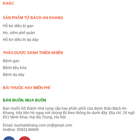
KHÁC
SẢN PHẨM TỪ BÁCH AN KHANG
Hỗ trợ điều trị gan
Ho, viêm phế quản
Hỗ trợ điều trị dạ dày
THẢO DƯỢC XANH THIÊN NHIÊN
Bệnh gan
Bệnh tiêu hóa
Bệnh dạ dày
BÀI THUỐC HAY MIỄN PHÍ
BÁN BUÔN, MUA BUÔN
Bạn muốn trở thành nhà cung cấp hay phân phối của dược thảo Bách An
Khang, hãy liên hệ ngay với chúng tôi theo thông tin dưới đây: Địa chỉ: 26 ngõ
651 Minh Khai, Hai Bà Trưng, Hà Nội
Email:
bachankhang.com.vn@gmail.com
Hotline:
0583146666