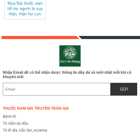
Mua Bài thuốc nam
hỗ trợ người bị suy
thận, thận hư cực
kỳ đơn giản, không
tốn kém chi phí mà
lại hiệu quả - JD218
v2
Nhập Email để có thể nhận được thông tin đầy đủ và mới nhất mỗi khi có
khuyến mãi
GỬI
THUỐC NAM GIA TRUYỀN TRẦN GIA
Bệnh trĩ
Trị nấm da đầu
Trị tổ đỉa, hắc lào, eczema