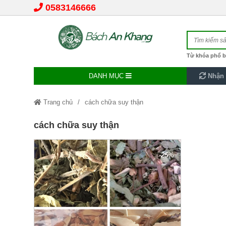
0583146666
Từ khóa phổ b
DANH MỤC
Nhận 
Trang chủ
cách chữa suy thận
cách chữa suy thận
-25%