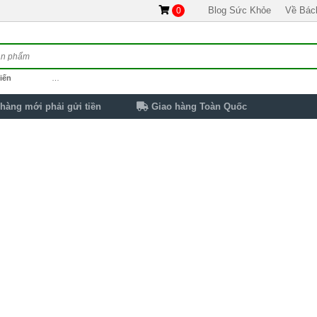
Blog Sức Khỏe
Về Bác
0
iến
…
hàng mới phải gửi tiền
Giao hàng Toàn Quốc