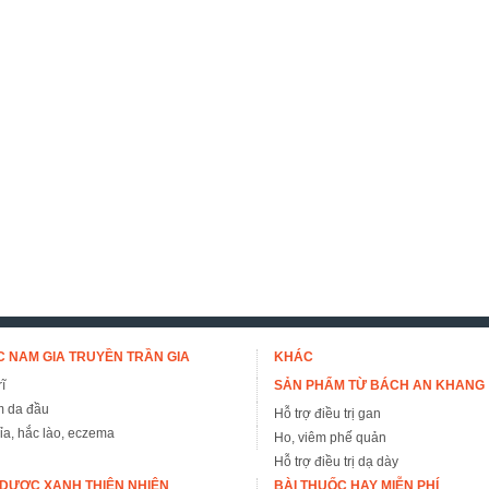
 NAM GIA TRUYỀN TRẦN GIA
KHÁC
ĩ
SẢN PHẨM TỪ BÁCH AN KHANG
m da đầu
Hỗ trợ điều trị gan
đỉa, hắc lào, eczema
Ho, viêm phế quản
Hỗ trợ điều trị dạ dày
DƯỢC XANH THIÊN NHIÊN
BÀI THUỐC HAY MIỄN PHÍ