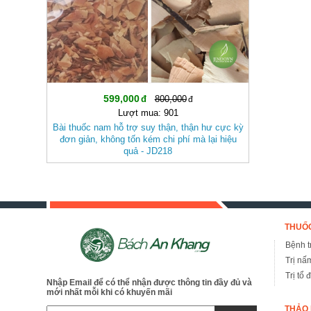
599,000
800,000
Lượt mua: 901
Bài thuốc nam hỗ trợ suy thận, thận hư cực kỳ
đơn giản, không tốn kém chi phí mà lại hiệu
quả - JD218
THUỐC
Bệnh tr
Trị nấ
Trị tổ 
Nhập Email để có thể nhận được thông tin đầy đủ và
mới nhất mỗi khi có khuyến mãi
THẢO 