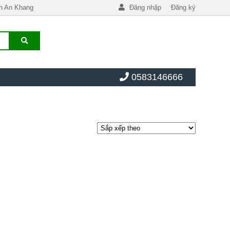
h An Khang
Đăng nhập
Đăng ký
0583146666